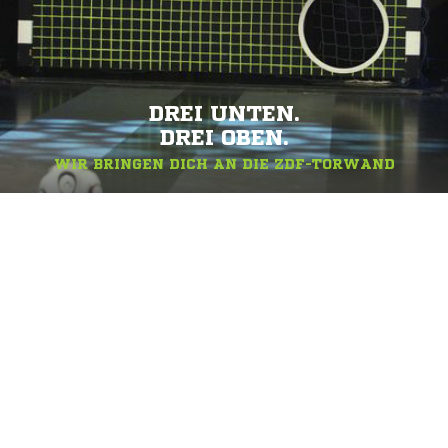
DREI UNTEN.
DREI OBEN.
WIR BRINGEN DICH AN DIE ZDF-TORWAND