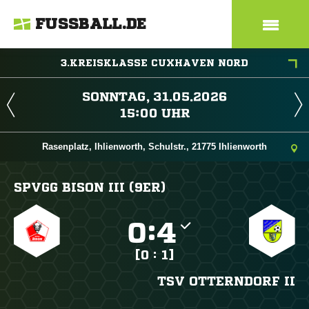
FUSSBALL.DE
3.KREISKLASSE CUXHAVEN NORD
 
 
Rasenplatz, Ihlienworth, Schulstr., 21775 Ihlienworth
SPVGG BISON III (9ER)

:

[0 : 1]
TSV OTTERNDORF II