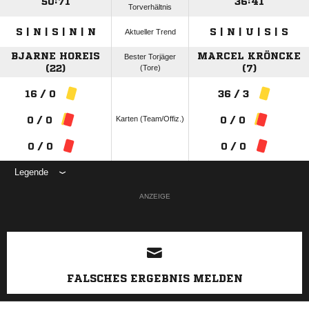
50:71
36:41
Torverhältnis
S | N | S | N | N
S | N | U | S | S
Aktueller Trend
BJARNE HOREIS
MARCEL KRÖNCKE
Bester Torjäger
(22)
(Tore)
(7)
16 / 0
36 / 3
Karten (Team/Offiz.)
0 / 0
0 / 0
0 / 0
0 / 0
Legende
ANZEIGE
FALSCHES ERGEBNIS MELDEN