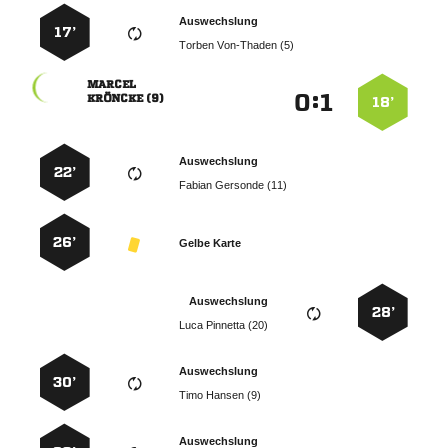
Auswechslung
17’
  

:


 
18’
Auswechslung
22’
  
26’
Gelbe Karte
Auswechslung
28’
  
Auswechslung
30’
  
Auswechslung