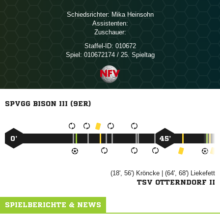
Schiedsrichter:
 
Assistenten:
Zuschauer:
Staffel-ID:
010672
Spiel:
010672174 / 25. Spieltag
SPVGG BISON III (9ER)
0’
45’
(18', 56')

| (64', 68')

TSV OTTERNDORF II
SPIELBERICHTE & NEWS