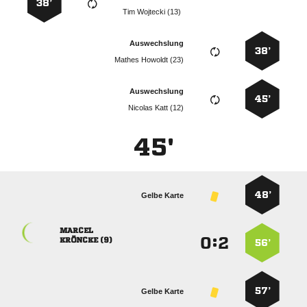
38’
  
Auswechslung
38’
  
Auswechslung
45’
  
45'
48’
Gelbe Karte

:


 
56’
57’
Gelbe Karte