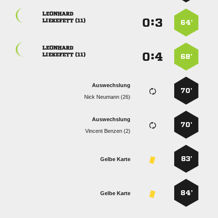

:


 
64’

:


 
68’
Auswechslung
70’
  
Auswechslung
70’
  
83’
Gelbe Karte
84’
Gelbe Karte