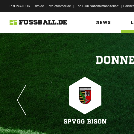
PROMATEUR
|
dfb.de
|
dfb-efootball.de
|
Fan Club Nationalmannschaft
|
Partner
FUSSBALL.DE
NEWS
L

SPVGG BISON