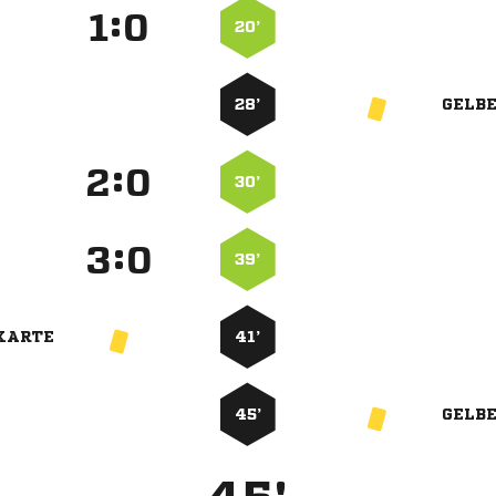
:


20’
28’
GELB
:


30’
:


39’
KARTE
41’
45’
GELB