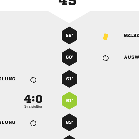
45'
58’
GELB
60’
AUSW
SLUNG
61’
:


61’
Strafstoßtor
SLUNG
63’