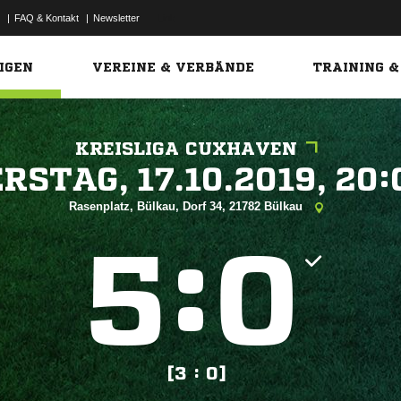
|
FAQ & Kontakt
|
Newsletter
Link
IGEN
VEREINE & VERBÄNDE
TRAINING &
KREISLIGA CUXHAVEN
 


Rasenplatz, Bülkau, Dorf 34, 21782 Bülkau
:


[3 : 0]