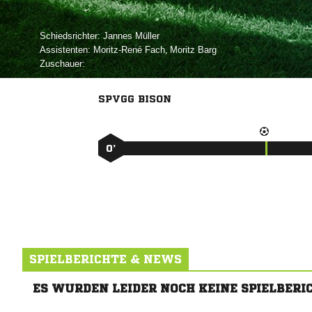
Schiedsrichter:
 
Assistenten:
 
,  
Zuschauer:
SPVGG BISON
0’
SPIELBERICHTE & NEWS
ES WURDEN LEIDER NOCH KEINE SPIELBERI