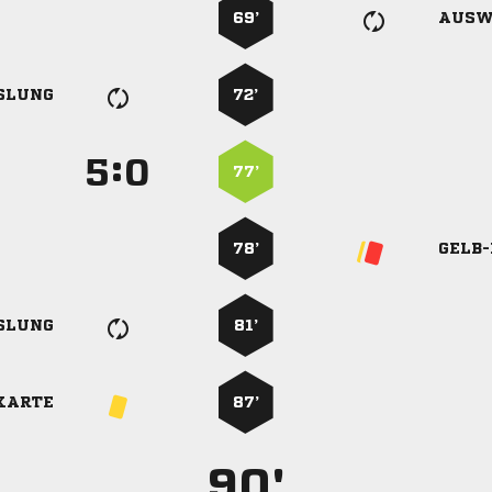
69’
AUSW
SLUNG
72’
:


77’
78’
GELB
SLUNG
81’
KARTE
87’
90'