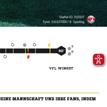
Staffel-ID:
010107
Spiel:
010107059 / 8. Spieltag

90’

VFL WINGST
 DEINE MANNSCHAFT UND IHRE FANS, INDEM