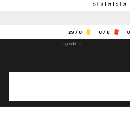
S | U | N | S | N
29 / 0
0 / 0
0
Legende