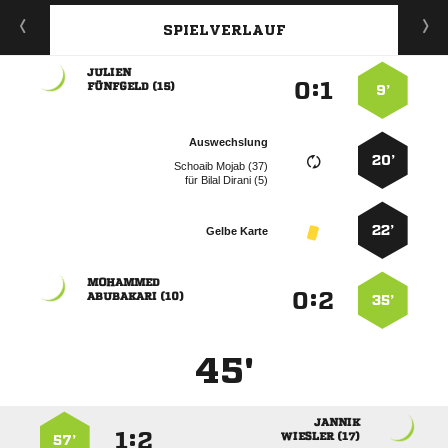
SPIELVERLAUF

:


 
9’
Auswechslung
20’
  
für
  
22’
Gelbe Karte

:


 
35’
45'

:


 
57’