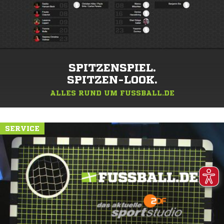
SPITZENSPIEL.
SPITZEN-LOOK.
ALLES RUND UM FUSSBALL.DE
SERVICE