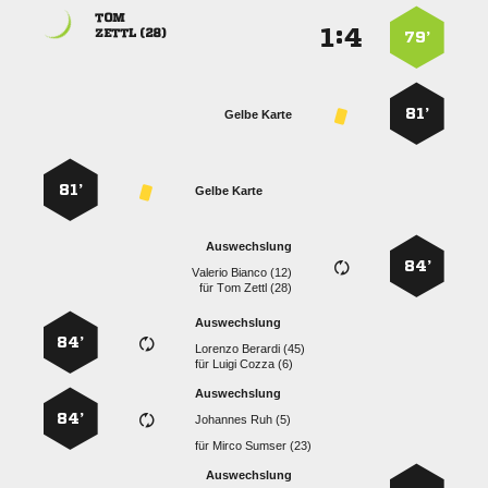

:


 
79’
81’
Gelbe Karte
81’
Gelbe Karte
Auswechslung
84’
  
für
  
Auswechslung
84’
  
für
  
Auswechslung
84’
  
für
  
Auswechslung