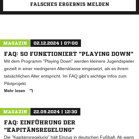
FALSCHES ERGEBNIS MELDEN
MAGAZIN
02.12.2024 | 07:00
FAQ: SO FUNKTIONIERT "PLAYING DOWN"
Mit dem Programm "Playing Down" werden kleinere Jugendspieler
gezielt in einer niedrigeren Altersklasse eingesetzt, als es ihrem
tatsächlichen Alter entspricht. Im FAQ gibt's wichtige Infos zum
Pilotprojekt.
Mehr lesen
MAGAZIN
22.09.2024 | 12:30
FAQ: EINFÜHRUNG DER
"KAPITÄNSREGELUNG"
Die "Kapitänsregelung" hält Einzug in deutschen Fußball. Ab wann