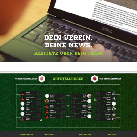
DEIN VEREIN.
DEINE NEWS.
BERICHTE ÜBER DEIN TEAM.