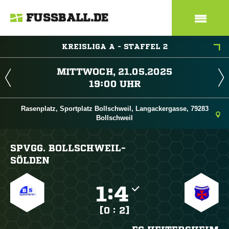
FUSSBALL.DE
KREISLIGA A - STAFFEL 2
 
 
Rasenplatz, Sportplatz Bollschweil, Langackergasse, 79283
Bollschweil
SPVGG. BOLLSCHWEIL-
SÖLDEN

:

[0 : 2]