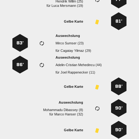
  
für
  
81’
Gelbe Karte
Auswechslung
83’
  
für
  
Auswechslung
86’
  
für
  
88’
Gelbe Karte
Auswechslung
90’
  
für
  
90’
Gelbe Karte