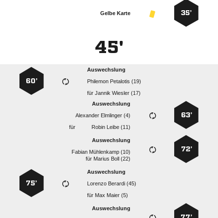
35’
Gelbe Karte
45'
Auswechslung
60’
  
für
  
Auswechslung
63’
  
für
  
Auswechslung
72’
  
für
  
Auswechslung
75’
  
für
  
Auswechslung
77’