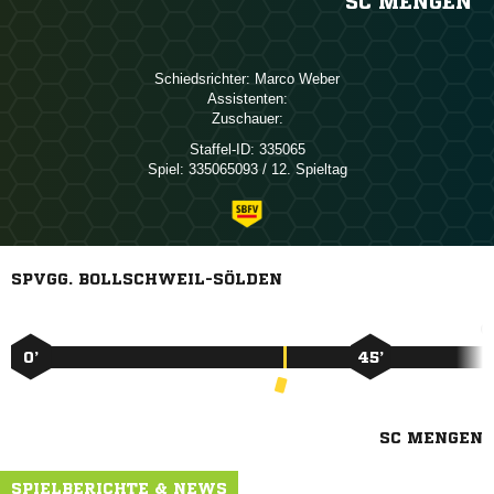
SC MENGEN
Schiedsrichter:
 
Assistenten:
Zuschauer:
Staffel-ID:
335065
Spiel:
335065093 / 12. Spieltag
SPVGG. BOLLSCHWEIL-SÖLDEN
0’
45’
SC MENGEN
SPIELBERICHTE & NEWS