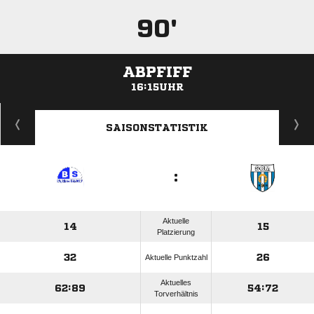
90'
ABPFIFF
16:15UHR
ANZEIGE
SAISONSTATISTIK
:
Aktuelle
14
15
Platzierung
32
26
Aktuelle Punktzahl
Aktuelles
62:89
54:72
Torverhältnis