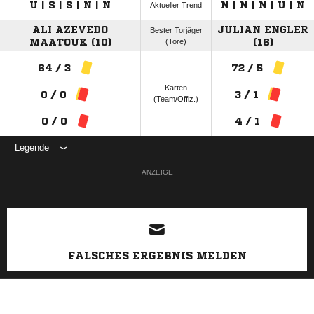
U | S | S | N | N
N | N | N | U | N
Aktueller Trend
ALI AZEVEDO
JULIAN ENGLER
Bester Torjäger
MAATOUK (10)
(Tore)
(16)
64 / 3
72 / 5
Karten
0 / 0
3 / 1
(Team/Offiz.)
0 / 0
4 / 1
Legende
ANZEIGE
FALSCHES ERGEBNIS MELDEN