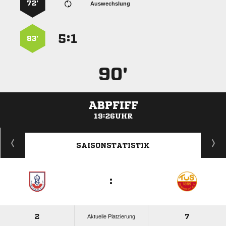
72’
Auswechslung
:


83’
90'
ABPFIFF
19:26UHR
ANZEIGE
SAISONSTATISTIK
:
2
7
Aktuelle Platzierung