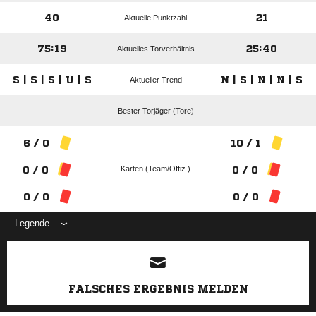
40
21
Aktuelle Punktzahl
75:19
25:40
Aktuelles Torverhältnis
S | S | S | U | S
N | S | N | N | S
Aktueller Trend
Bester Torjäger (Tore)
6 / 0
10 / 1
Karten (Team/Offiz.)
0 / 0
0 / 0
0 / 0
0 / 0
Legende
ANZEIGE
FALSCHES ERGEBNIS MELDEN