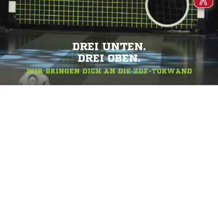
DREI UNTEN.
DREI OBEN.
WIR BRINGEN DICH AN DIE ZDF-TORWAND