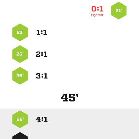
:


21’
Eigentor
:


23’
:


26’
:


29’
45'
:


66’