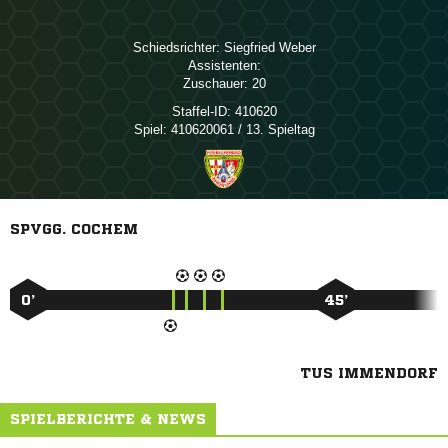
Schiedsrichter:
 
Assistenten:
Zuschauer:
20
Staffel-ID:
410620
Spiel:
410620061 / 13. Spieltag
SPVGG. COCHEM
0’
45’
TUS IMMENDORF
SPIELBERICHTE & NEWS