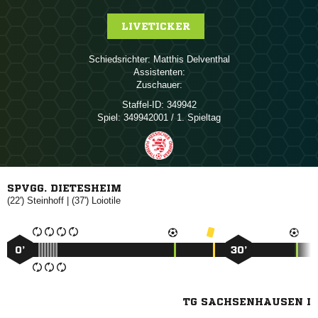
LIVETICKER
Schiedsrichter:
 
Assistenten:
Zuschauer:
Staffel-ID:
349942
Spiel:
349942001 / 1. Spieltag
SPVGG. DIETESHEIM
(22')

| (37')

0’
30’
TG SACHSENHAUSEN I