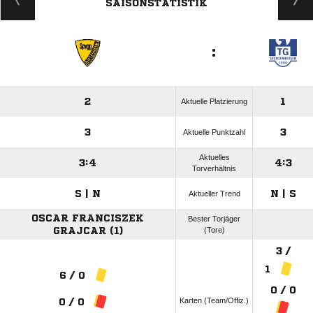
SAISONSTATISTIK
:
2
1
Aktuelle Platzierung
3
3
Aktuelle Punktzahl
Aktuelles
3:4
4:3
Torverhältnis
S | N
N | S
Aktueller Trend
OSCAR FRANCISZEK
Bester Torjäger
GRAJCAR (1)
(Tore)
3 /
1
6 / 0
0 / 0
Karten (Team/Offiz.)
0 / 0