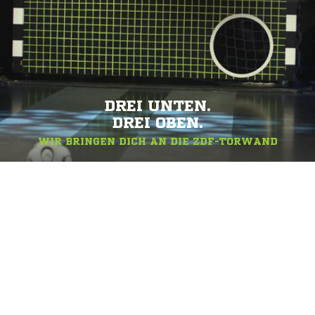
DREI UNTEN.
DREI OBEN.
WIR BRINGEN DICH AN DIE ZDF-TORWAND