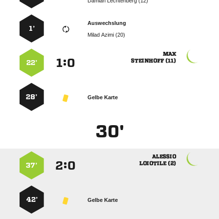
  
Auswechslung
1’
  

:


 
22’
28’
Gelbe Karte
30'

:


 
37’
42’
Gelbe Karte