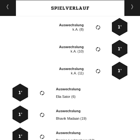
SPIELVERLAUF
Auswechslung
1’
k.A. (8)
Auswechslung
1’
k.A. (10)
Auswechslung
1’
k.A. (11)
Auswechslung
1’
  
Auswechslung
1’
  
Auswechslung
1’