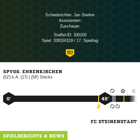
Schiedsrichter:
 
Assistenten:
Zuschauer:
Staffel-ID:
330150
Spiel:
330150119 / 17. Spieltag
SPVGG. EHRENKIRCHEN
(52') k.A. (17) | (58')

0’
45’
FC STEINENSTADT
SPIELBERICHTE & NEWS