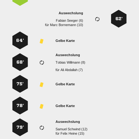
Auswechslung
62’
  
für
  
64’
Gelbe Karte
Auswechslung
68’
  
für
  
75’
Gelbe Karte
78’
Gelbe Karte
Auswechslung
79’
  
für
  