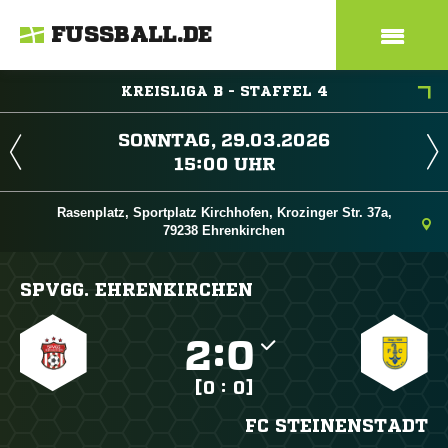
FUSSBALL.DE
KREISLIGA B - STAFFEL 4
 
 
Rasenplatz, Sportplatz Kirchhofen, Krozinger Str. 37a,
79238 Ehrenkirchen
SPVGG. EHRENKIRCHEN

:

[0 : 0]
FC STEINENSTADT