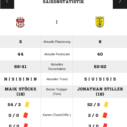
SAISONSTATISTIK
:
5
8
Aktuelle Platzierung
44
40
Aktuelle Punktzahl
Aktuelles
66:41
60:62
Torverhältnis
N | S | S | N | N
S | U | S | S | S
Aktueller Trend
MAIK STÖCKS
JONATHAN STILLER
Bester Torjäger
(18)
(Tore)
(18)
54 / 3
52 / 5
Karten (Team/Offiz.)
0 / 0
2 / 0
0 / 0
3 / 0