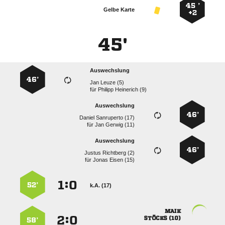
45 ’
Gelbe Karte
+2
45'
Auswechslung
46’
  
für
  
Auswechslung
46’
  
für
  
Auswechslung
46’
  
für
  
:


52’
k.A. (17)

:


 
58’