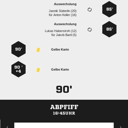
Auswechslung
85’
  
für
  
Auswechslung
85’
  
für
  
90’
Gelbe Karte
90 ’
Gelbe Karte
+4
90'
ABPFIFF
16:45UHR
ANZEIGE