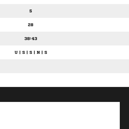
5
28
38:43
U | S | S | N | S