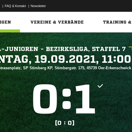
|
FAQ & Kontakt
|
Newsletter
Link
IGEN
VEREINE & VERBÄNDE
TRAINING &
A-JUNIOREN - BEZIRKSLIGA, STAFFEL 7
 


trasenplatz, SP Stimberg KP, Stimbergstr. 175, 45739 Oer-Erkenschwic
:


[0 : 0]