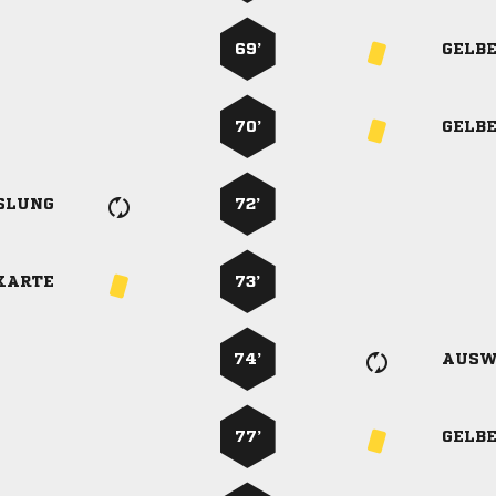
69’
GELB
70’
GELB
SLUNG
72’
KARTE
73’
74’
AUSW
77’
GELB