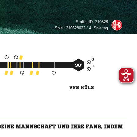
Staffel-ID:
210528
Spiel:
210528022 / 4. Spieltag

90’

VFB HÜLS
 DEINE MANNSCHAFT UND IHRE FANS, INDEM