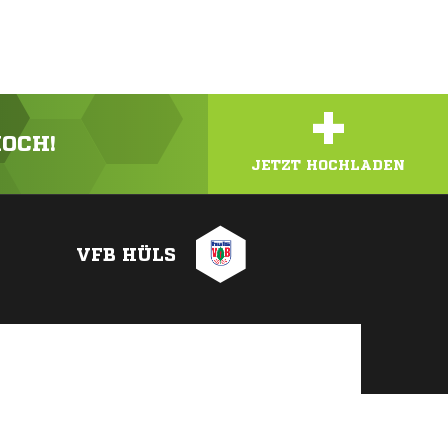
+
HOCH!
JETZT HOCHLADEN
VFB HÜLS