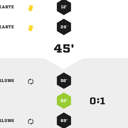
KARTE
12’
KARTE
24’
45'
SLUNG
56’
:


62’
SLUNG
69’