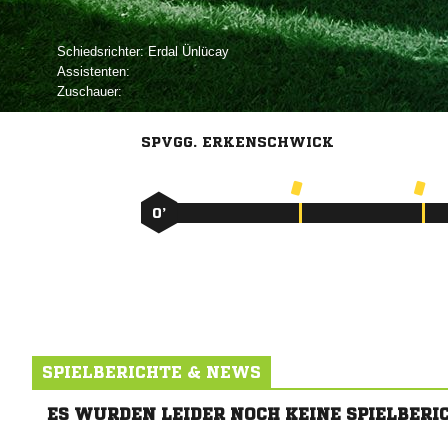
Schiedsrichter:
 
Assistenten:
Zuschauer:
SPVGG. ERKENSCHWICK
0’
SPIELBERICHTE & NEWS
ES WURDEN LEIDER NOCH KEINE SPIELBERI