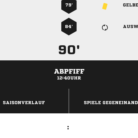
79’
GELB
84’
AUSW
90'
ABPFIFF
12:40UHR
ANZEIGE
SAISONVERLAUF
SPIELE GEGENEINAN
: