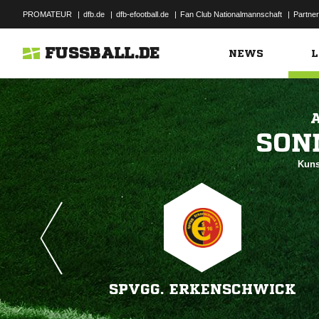
PROMATEUR
|
dfb.de
|
dfb-efootball.de
|
Fan Club Nationalmannschaft
|
Partner
FUSSBALL.DE
NEWS
L

Kuns
SPVGG. ERKENSCHWICK