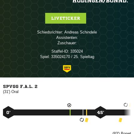
HÖDINGEN/​BONND.
LIVETICKER
Schiedsrichter:
 
Assistenten:
Zuschauer:
Staffel-ID:
335024
Spiel:
335024170 / 25. Spieltag
SPVGG F.A.L. 2
(31')

0’
45’
(83')
