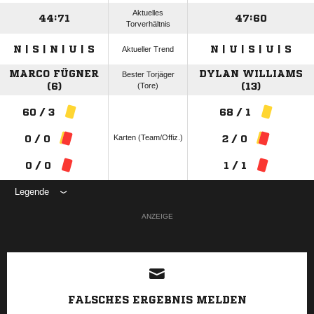
Aktuelles
44:71
47:60
Torverhältnis
N | S | N | U | S
N | U | S | U | S
Aktueller Trend
MARCO FÜGNER
DYLAN WILLIAMS
Bester Torjäger
(6)
(Tore)
(13)
60 / 3
68 / 1
Karten (Team/Offiz.)
0 / 0
2 / 0
0 / 0
1 / 1
Legende
ANZEIGE
FALSCHES ERGEBNIS MELDEN