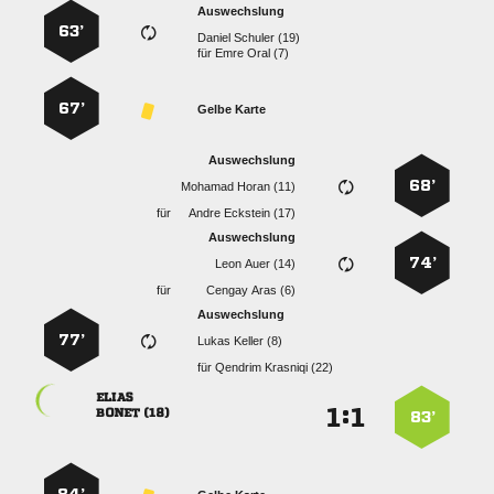
Auswechslung
63’
  
für
  
67’
Gelbe Karte
Auswechslung
68’
  
für
  
Auswechslung
74’
  
für
  
Auswechslung
77’
  
für
  

:


 
83’