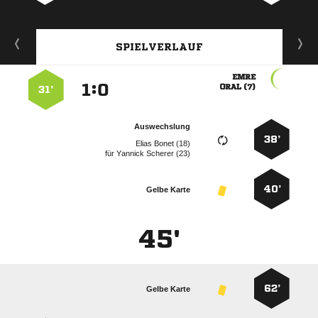
SPIELVERLAUF

:


 
31’
Auswechslung
38’
  
für
  
40’
Gelbe Karte
45'
62’
Gelbe Karte