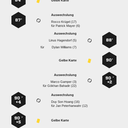
84’
Gelbe Karte
Auswechslung
87’
  
für
  
Auswechslung
88’
  
für
  
90’
Gelbe Karte
Auswechslung
90 ’
  
+2
für
  
Auswechslung
90 ’
+4
   
für
  
90 ’
Gelbe Karte
+5