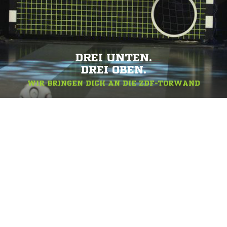
DREI UNTEN.
DREI OBEN.
WIR BRINGEN DICH AN DIE ZDF-TORWAND