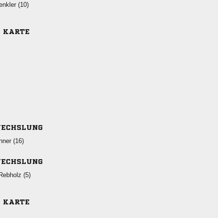
 
E KARTE
ECHSLUNG
 
ECHSLUNG
 
E KARTE