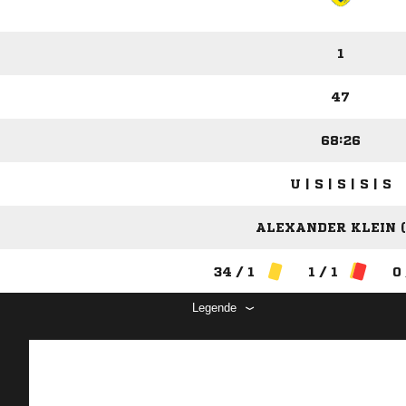
1
47
68:26
U | S | S | S | S
ALEXANDER KLEIN (
34 / 1
1 / 1
0
Legende