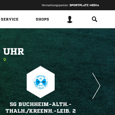
Vermarktungspartner:
 SERVICE
SHOPS
 
n
SG BUCHHEIM-ALTH.-
THALH./​KREENH.-LEIB. 2