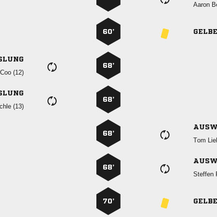
 
60’
GELB
SLUNG
68’
  
SLUNG
68’
 
AUSW
68’
 
AUSW
68’
 
70’
GELB