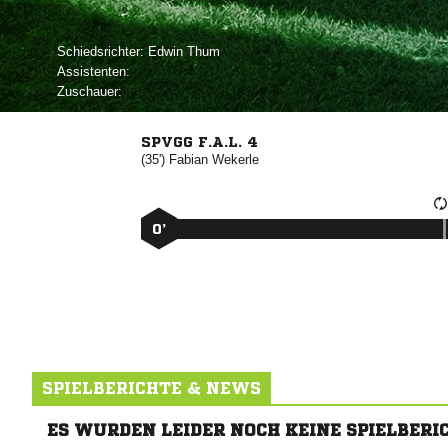
Schiedsrichter:
 
Assistenten:
Zuschauer:
SPVGG F.A.L. 4
(35')


0’
SPIELBERICHTE & NEWS
ES WURDEN LEIDER NOCH KEINE SPIELBERI