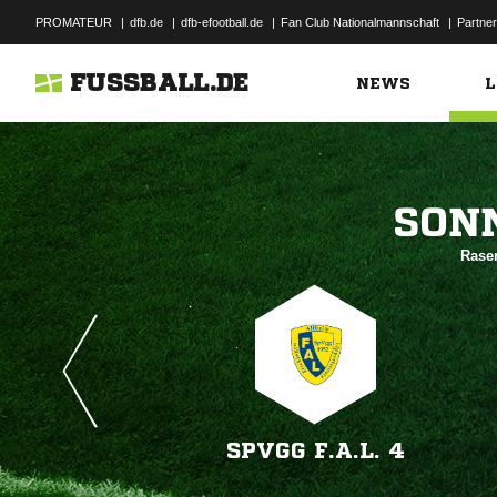
PROMATEUR
|
dfb.de
|
dfb-efootball.de
|
Fan Club Nationalmannschaft
|
Partner
FUSSBALL.DE
NEWS
L

Rasen
SPVGG F.A.L. 4