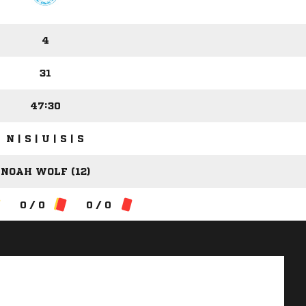
4
31
47:30
N | S | U | S | S
NOAH WOLF (12)
0 / 0
0 / 0