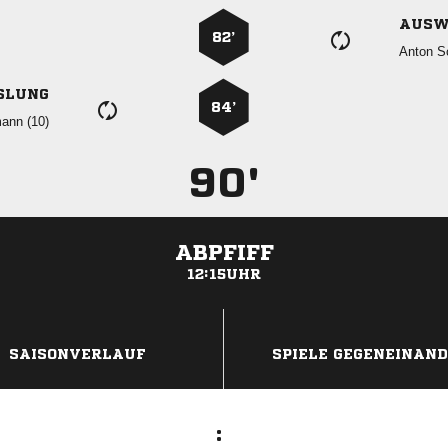
AUSW
82’
 
SLUNG
84’
 
90'
ABPFIFF
12:15UHR
ANZEIGE
SAISONVERLAUF
SPIELE GEGENEINAN
: