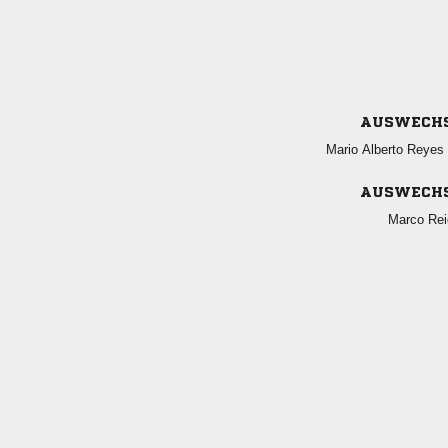
AUSWECH
  
AUSWECH
 