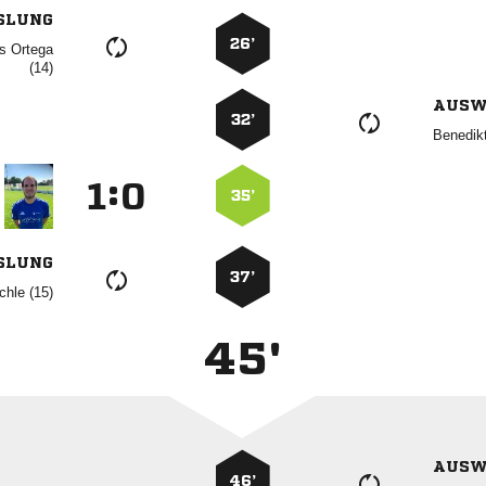
SLUNG
26’
 

AUSW
32’

:


35’
SLUNG
37’
 
45'
AUSW
46’