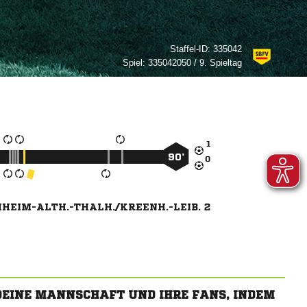
Staffel-ID:
335042
Spiel:
335042050 / 9. Spieltag

90’

HEIM-ALTH.-THALH./KREENH.-LEIB. 2
 DEINE MANNSCHAFT UND IHRE FANS, INDEM