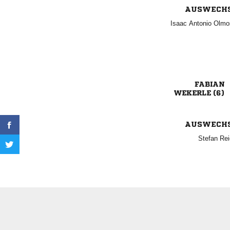
AUSWECH
  

 
AUSWECH
 