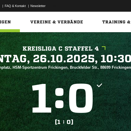
|
FAQ & Kontakt
|
Newsletter
Link
IGEN
VEREINE & VERBÄNDE
TRAINING &
KREISLIGA C STAFFEL 4
 


platz, HSM-Sportzentrum Frickingen, Bruckfelder Str., 88699 Frickinge
:


[1 : 0]