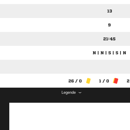
13
9
21:45
N | N | S | S | N
26 / 0
1 / 0
2
Legende