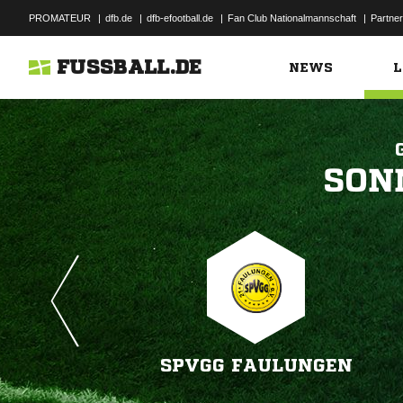
PROMATEUR
|
dfb.de
|
dfb-efootball.de
|
Fan Club Nationalmannschaft
|
Partner
FUSSBALL.DE
NEWS
L

SPVGG FAULUNGEN