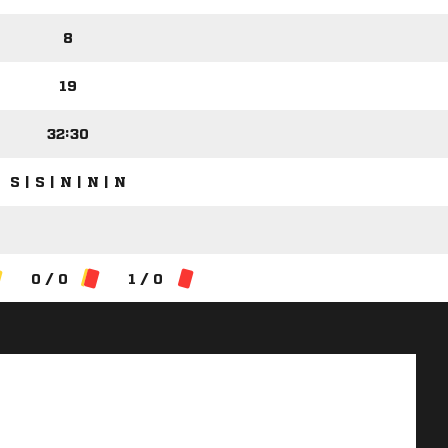
8
19
32:30
S | S | N | N | N
0 / 0
1 / 0