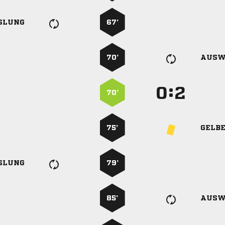
SLUNG
67’
70’
AUSW
:


70’
75’
GELB
SLUNG
79’
85’
AUSW