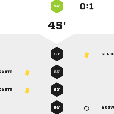
:


34’
45'
53’
GELB
KARTE
55’
KARTE
60’
64’
AUSW