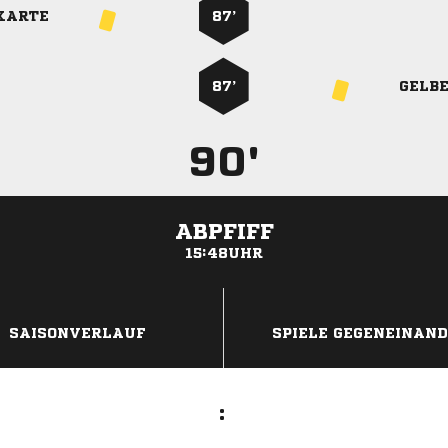
KARTE
87’
87’
GELB
90'
ABPFIFF
15:48UHR
ANZEIGE
SAISONVERLAUF
SPIELE GEGENEINAN
: