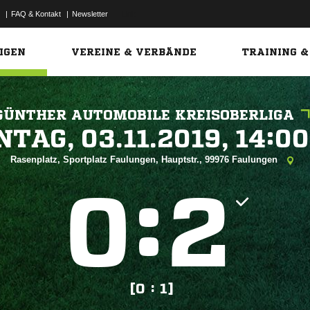
|
FAQ & Kontakt
|
Newsletter
Link
IGEN
VEREINE & VERBÄNDE
TRAINING &
GÜNTHER AUTOMOBILE KREISOBERLIGA
 


Rasenplatz, Sportplatz Faulungen, Hauptstr., 99976 Faulungen
:


[0 : 1]