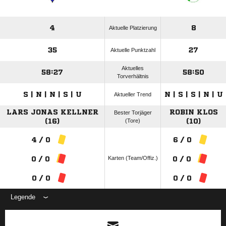
4
8
Aktuelle Platzierung
35
27
Aktuelle Punktzahl
Aktuelles
58:27
58:50
Torverhältnis
S | N | N | S | U
N | S | S | N | U
Aktueller Trend
LARS JONAS KELLNER
ROBIN KLOS
Bester Torjäger
(16)
(Tore)
(10)
4 / 0
6 / 0
Karten (Team/Offiz.)
0 / 0
0 / 0
0 / 0
0 / 0
Legende
ANZEIGE