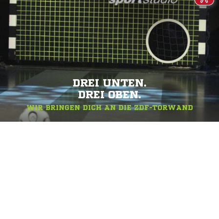
DREI UNTEN.
DREI OBEN.
WIR BRINGEN DICH AN DIE ZDF-TORWAND