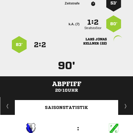
53’
Zeitstrafe
:


80’
k.A. (7)
Strafstoßtor
 
:


 
83’
90'
ABPFIFF
20:10UHR
ANZEIGE
SAISONSTATISTIK
: