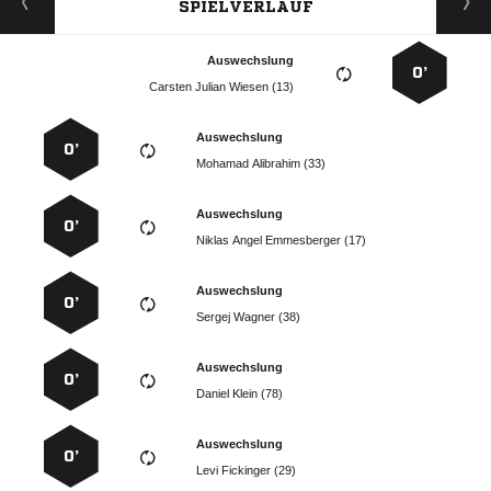
SPIELVERLAUF
Auswechslung
0’
   
Auswechslung
0’
  
Auswechslung
0’
   
Auswechslung
0’
  
Auswechslung
0’
  
Auswechslung
0’
  