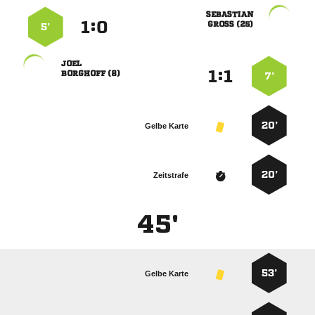

:


 
5’

:


 
7’
20’
Gelbe Karte
20’
Zeitstrafe
45'
53’
Gelbe Karte