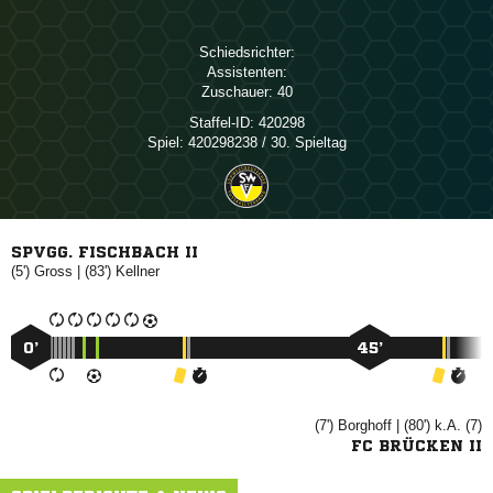
Schiedsrichter:
Assistenten:
Zuschauer:
40
Staffel-ID:
420298
Spiel:
420298238 / 30. Spieltag
SPVGG. FISCHBACH II
(5')

| (83')

0’
45’
(7')

| (80') k.A. (7)
FC BRÜCKEN II