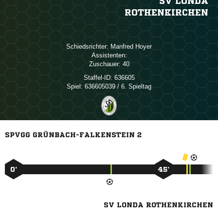
SV LONDA
ROTHENKIRCHEN
Schiedsrichter:
 
Assistenten:
Zuschauer:
40
Staffel-ID:
636605
Spiel:
636605039 / 6. Spieltag
SPVGG GRÜNBACH-FALKENSTEIN 2
0’
45’
SV LONDA ROTHENKIRCHEN