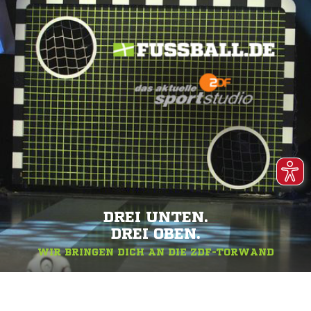
DREI UNTEN.
DREI OBEN.
WIR BRINGEN DICH AN DIE ZDF-TORWAND