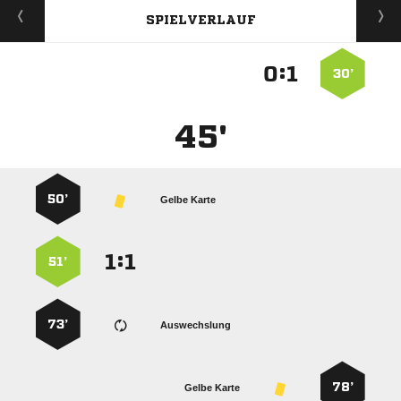
SPIELVERLAUF
:


30’
45'
50’
Gelbe Karte
:


51’
73’
Auswechslung
78’
Gelbe Karte