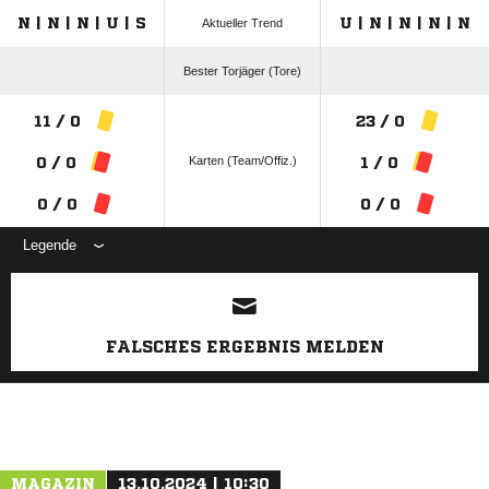
N | N | N | U | S
U | N | N | N | N
Aktueller Trend
Bester Torjäger (Tore)
11 / 0
23 / 0
Karten (Team/Offiz.)
0 / 0
1 / 0
0 / 0
0 / 0
Legende
ANZEIGE
FALSCHES ERGEBNIS MELDEN
MAGAZIN
13.10.2024 | 10:30