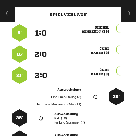
SPIELVERLAUF

:


 
5’

:


 
16’

:


 
21’
Auswechslung
25’
   
für
   
Auswechslung
28’
k.A. (18)
für
  
Auswechslung