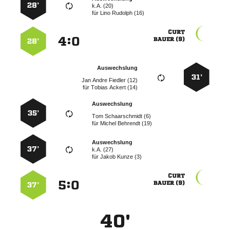
28’
k.A. (20)
für
  

:


 
28’
Auswechslung
31’
   
für
  
Auswechslung
35’
  
für
  
Auswechslung
37’
k.A. (27)
für
  

:


 
37’
40'