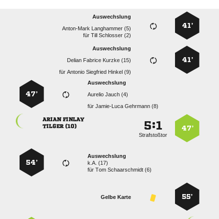
Auswechslung
41’
  
für
  
Auswechslung
41’
   
für
   
Auswechslung
47’
  
für
  
 
:


 
47’
Strafstoßtor
Auswechslung
54’
k.A. (17)
für
  
55’
Gelbe Karte