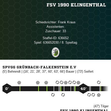
FSV 1990 KLINGENTHAL
Schiedsrichter:
 
Assistenten:
Zuschauer:
33
Staffel-ID:
636652
Spiel:
636652030 / 8. Spieltag
SPVGG GRÜNBACH-FALKENSTEIN E.V
(5')

| (16', 21', 28', 37', 60', 63', 66')

| (73')

0’
40’
(47')

FSV 1990 KLINGENTHAL