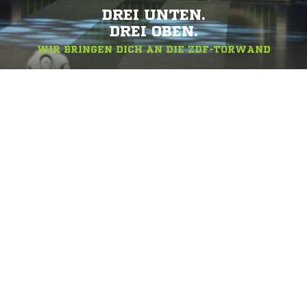
DREI UNTEN.
DREI OBEN.
WIR BRINGEN DICH AN DIE ZDF-TORWAND