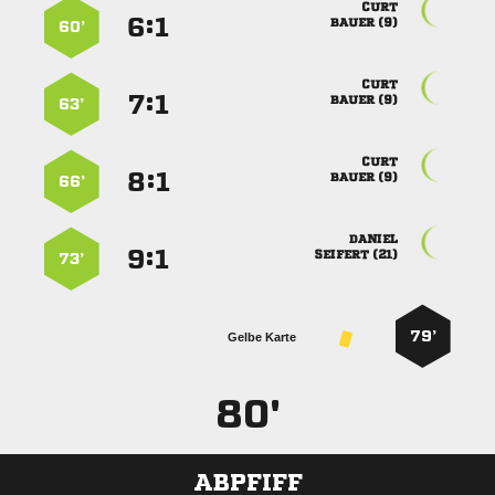

:


 
60’

:


 
63’

:


 
66’

:


 
73’
79’
Gelbe Karte
80'
ABPFIFF