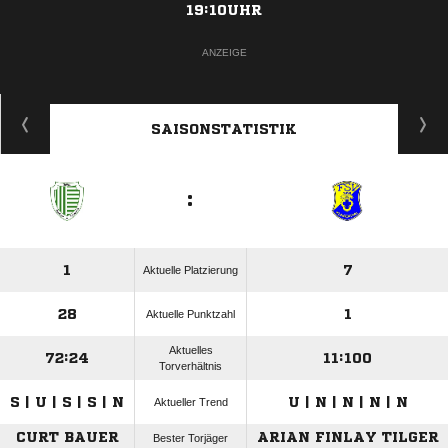
19:10UHR
ANZEIGE
SAISONSTATISTIK
:
1
7
Aktuelle Platzierung
28
1
Aktuelle Punktzahl
Aktuelles
72:24
11:100
Torverhältnis
S | U | S | S | N
U | N | N | N | N
Aktueller Trend
CURT BAUER
ARIAN FINLAY TILGER
Bester Torjäger