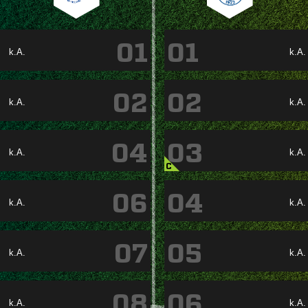
01
01
k.A.
k.A.
02
02
k.A.
k.A.
04
03
k.A.
k.A.
C
06
04
k.A.
k.A.
07
05
k.A.
k.A.
08
06
k.A.
k.A.