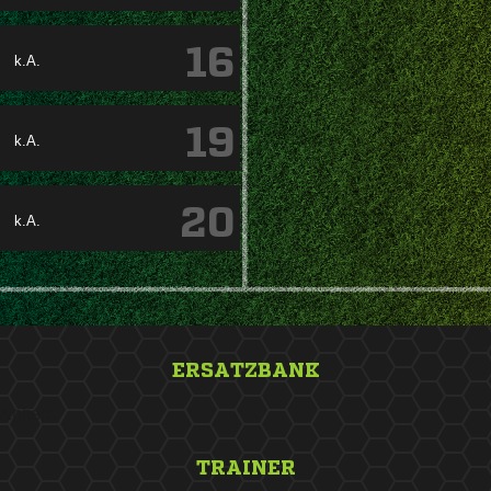
16
k.A.
19
k.A.
20
k.A.
ERSATZBANK
&nbsp;
TRAINER