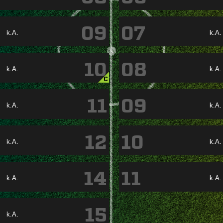
09
07
k.A.
k.A.
10
08
k.A.
k.A.
C
11
09
k.A.
k.A.
12
10
k.A.
k.A.
14
11
k.A.
k.A.
15
k.A.