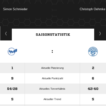
 
 
ANZEIGE
SAISONSTATISTIK
:
1
2
Aktuelle Platzierung
9
6
Aktuelle Punktzahl
54:28
42:40
Aktuelles Torverhältnis
S
S
Aktueller Trend