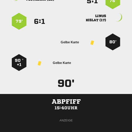
:


76’

:


 
79’
80’
Gelbe Karte
90 ’
Gelbe Karte
+1
90'
ABPFIFF
15:40UHR
ANZEIGE