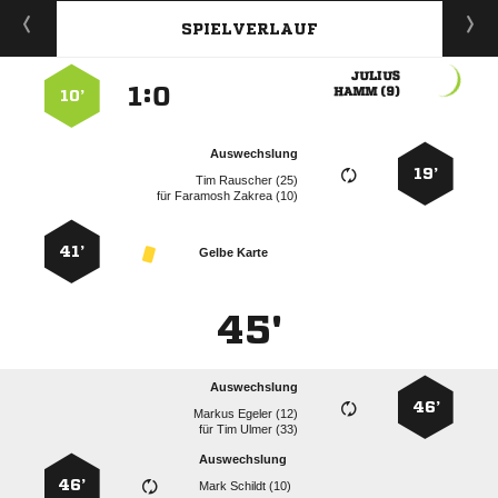
SPIELVERLAUF

:


 
10’
Auswechslung
19’
  
für
  
41’
Gelbe Karte
45'
Auswechslung
46’
  
für
  
Auswechslung
46’
  