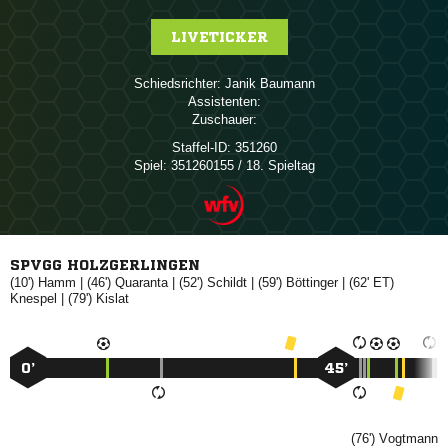
LIVETICKER
Schiedsrichter:
 
Assistenten:
Zuschauer:
Staffel-ID:
351260
Spiel:
351260155 / 18. Spieltag
SPVGG HOLZGERLINGEN
(10')

| (46')

| (52')

| (59')

| (62' ET)

| (79')

0’
45’
(76')
