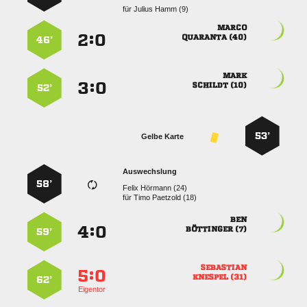
für
  

:


 
46’

:


 
52’
53’
Gelbe Karte
Auswechslung
58’
  
für
  

:


 
59’

:


 
62’
Eigentor