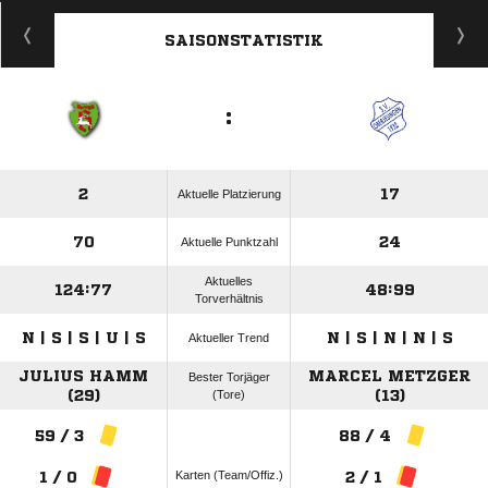
SAISONSTATISTIK
:
2
17
Aktuelle Platzierung
70
24
Aktuelle Punktzahl
Aktuelles
124:77
48:99
Torverhältnis
N | S | S | U | S
N | S | N | N | S
Aktueller Trend
JULIUS HAMM
MARCEL METZGER
Bester Torjäger
(29)
(Tore)
(13)
59 / 3
88 / 4
Karten (Team/Offiz.)
1 / 0
2 / 1