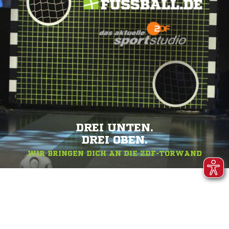
DREI UNTEN.
DREI OBEN.
WIR BRINGEN DICH AN DIE ZDF-TORWAND