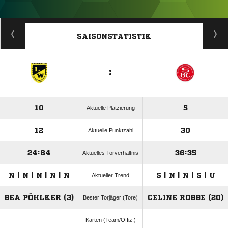
ANZEIGE
SAISONSTATISTIK
:
10
5
Aktuelle Platzierung
12
30
Aktuelle Punktzahl
24:84
36:35
Aktuelles Torverhältnis
N | N | N | N | N
S | N | N | S | U
Aktueller Trend
BEA PÖHLKER (3)
CELINE ROBBE (20)
Bester Torjäger (Tore)
Karten (Team/Offiz.)