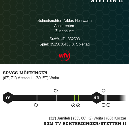
STETTEN II
Schiedsrichter:
 
Assistenten:
Zuschauer:
Staffel-ID:
352503
Spiel:
352503043 / 8. Spieltag
SPVGG MÖHRINGEN
(67', 71')

| (80' ET)

0’
40’
(31')

| (33', 80' +2)

| (65')

SGM TV ECHTERDINGEN/STETTEN II