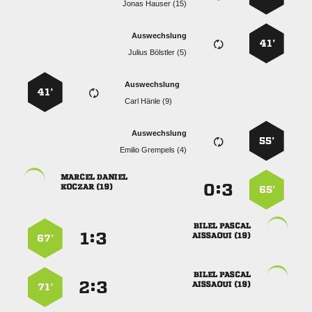
  
Auswechslung
41’
  
Auswechslung
41’
  
Auswechslung
55’
  
 
:


 
65’
 
:


 
67’
 
:


 
71’