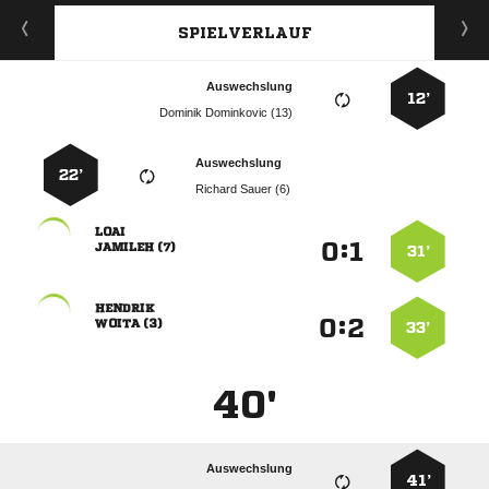
SPIELVERLAUF
Auswechslung
12’
  
Auswechslung
22’
  

:


 
31’

:


 
33’
40'
Auswechslung
41’