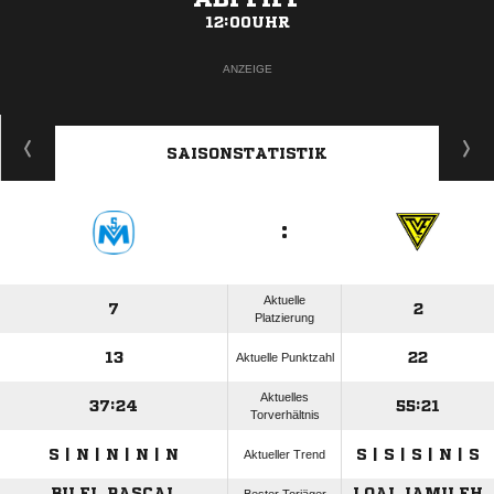
12:00UHR
ANZEIGE
SAISONSTATISTIK
:
Aktuelle
7
2
Platzierung
13
22
Aktuelle Punktzahl
Aktuelles
37:24
55:21
Torverhältnis
S | N | N | N | N
S | S | S | N | S
Aktueller Trend
BILEL PASCAL
LOAI JAMILEH