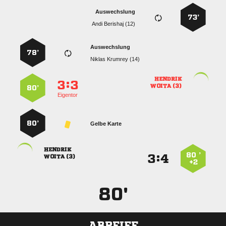
Auswechslung
73’
  
Auswechslung
78’
  

:


 
80’
Eigentor
80’
Gelbe Karte

80 ’
:


 
+2
80'
ABPFIFF