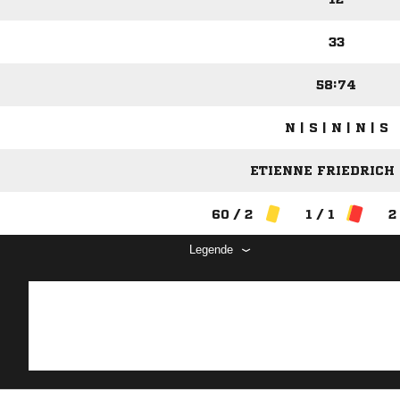
33
58:74
N | S | N | N | S
ETIENNE FRIEDRICH (
60 / 2
1 / 1
2
Legende