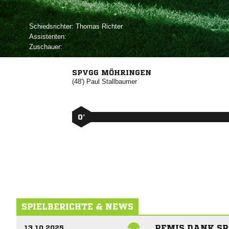
Schiedsrichter:
 
Assistenten:
Zuschauer:
SPVGG MÖHRINGEN
(48')


0’
SPIELBERICHTE & NEWS
REMIS DANK S
13.10.2025