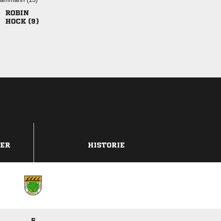

 
DER
HISTORIE
5