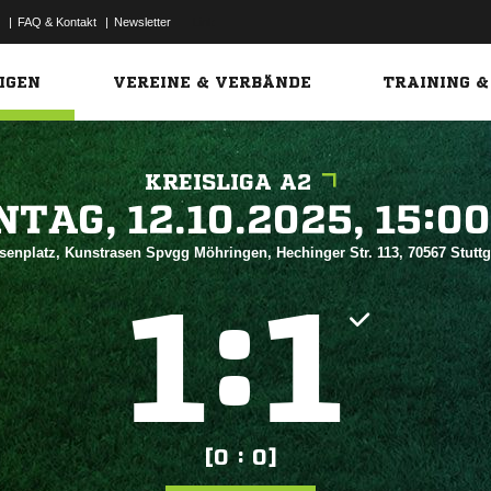
|
FAQ & Kontakt
|
Newsletter
Link
IGEN
VEREINE & VERBÄNDE
TRAINING &
KREISLIGA A2
 


senplatz, Kunstrasen Spvgg Möhringen, Hechinger Str. 113, 70567 Stutt
:


[0 : 0]