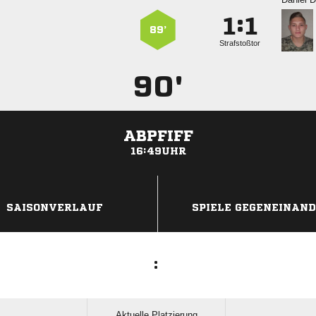
:


89’
Strafstoßtor
90'
ABPFIFF
16:49UHR
ANZEIGE
SAISONVERLAUF
SPIELE GEGENEINAN
:
Aktuelle Platzierung