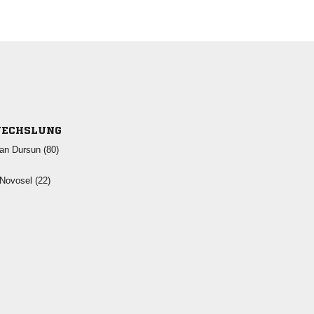
ECHSLUNG
  
 