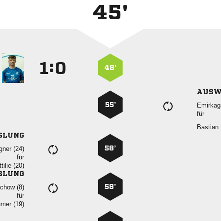
45'
:


48’
AUSW
55’

für
 
SLUNG
58’
 
für
 
SLUNG
58’
 
für
 