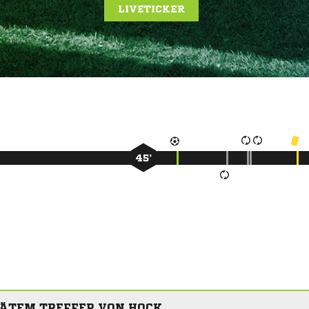
LIVETICKER
45’
PÄTEM TREFFER VON HOCK