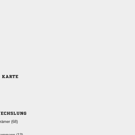
E KARTE
ECHSLUNG
 
 