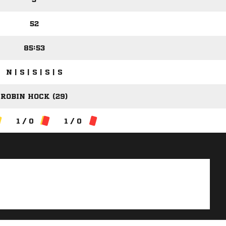
52
85:53
N | S | S | S | S
ROBIN HOCK (29)
1 / 0
1 / 0