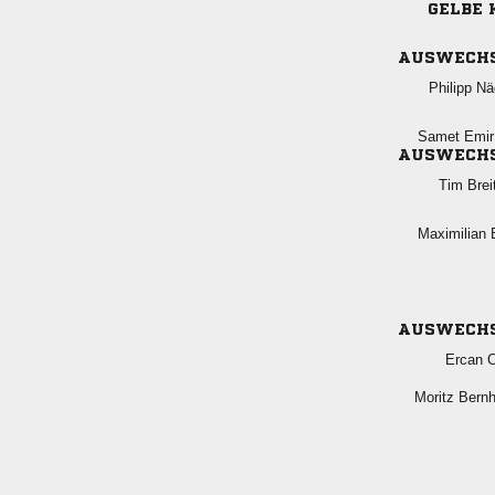
GELBE 
AUSWECH
 
  
AUSWECH
 
 
AUSWECH
 
 