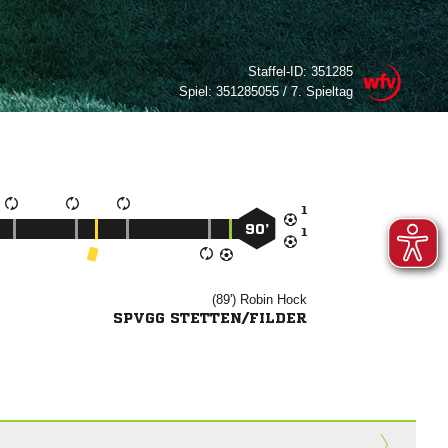
Staffel-ID:
351285
Spiel:
351285055 / 7. Spieltag

90’

(89')


SPVGG STETTEN/FILDER