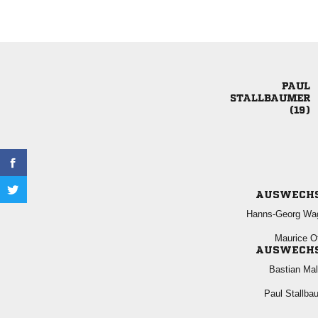



AUSWECH
 
 
AUSWECH
 
 