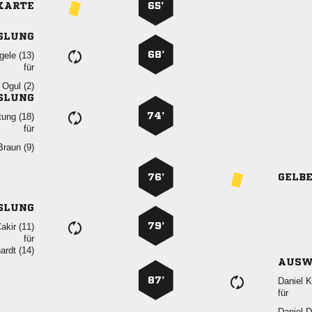
KARTE
65’
SLUNG
68’
 
für
 
SLUNG
74’
 
für
 
76’
GELB
SLUNG
79’
 
für
 
AUSW
87’
 
für
 