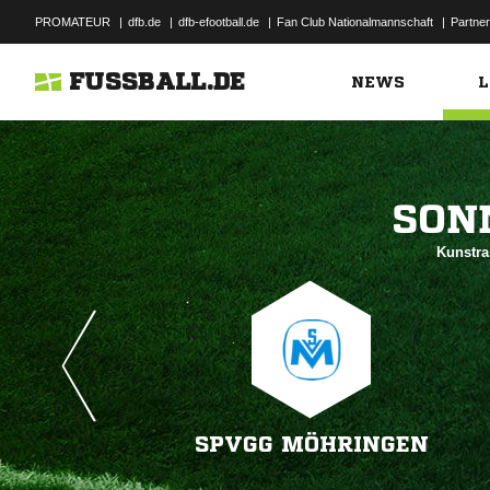
PROMATEUR
|
dfb.de
|
dfb-efootball.de
|
Fan Club Nationalmannschaft
|
Partner
FUSSBALL.DE
NEWS
L

Kunstra
SPVGG MÖHRINGEN