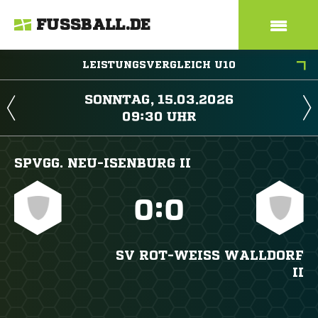
FUSSBALL.DE
LEISTUNGSVERGLEICH U10
 
 
SPVGG. NEU-ISENBURG II

:

SV ROT-WEISS WALLDORF I
I