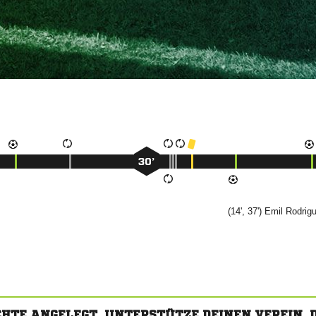
30’
(14', 37')


CHTE ANGELEGT. UNTERSTÜTZE DEINEN VEREIN,