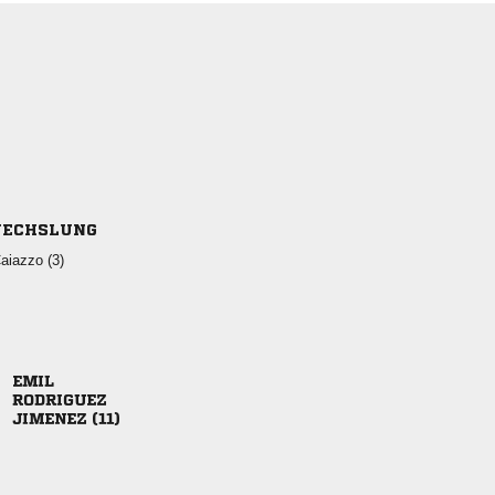
ECHSLUNG
 


 