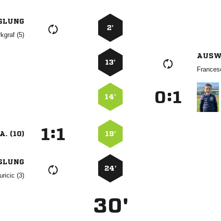
SLUNG
2’
 
AUSW
13’

:


14’
:


A. (10)
19’
SLUNG
24’
 
30'