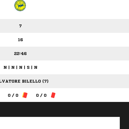
7
16
22:46
N | N | N | S | N
LVATORE BILELLO (7)
0 / 0
0 / 0