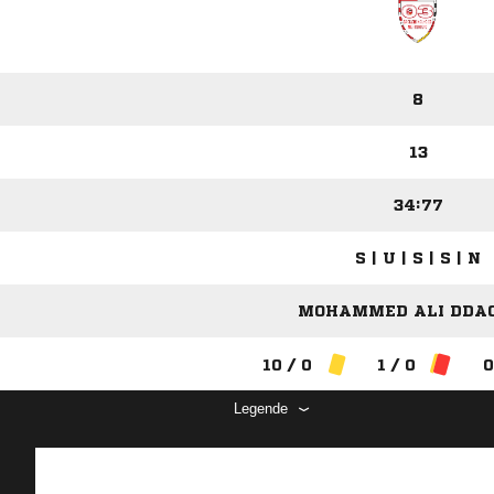
8
13
34:77
S | U | S | S | N
MOHAMMED ALI DDAO
10 / 0
1 / 0
0
Legende