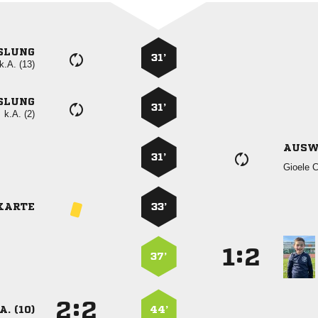
SLUNG
31’
k.A. (13)
SLUNG
31’
k.A. (2)
AUSW
31’
 
KARTE
33’
:


37’
:


A. (10)
44’