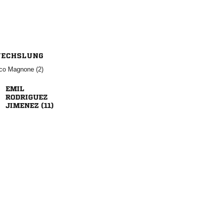
ECHSLUNG
  


 