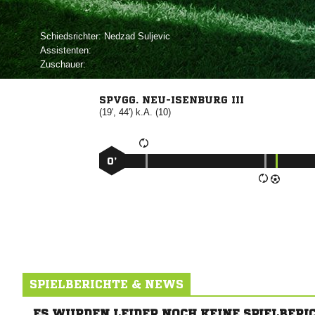
Schiedsrichter:
 
Assistenten:
Zuschauer:
SPVGG. NEU-ISENBURG III
(19', 44') k.A. (10)
0’
SPIELBERICHTE & NEWS
ES WURDEN LEIDER NOCH KEINE SPIELBERI