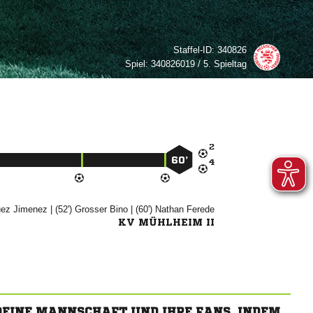
Staffel-ID:
340826
Spiel:
340826019 / 5. Spieltag

60’

 
| (52')


| (60')


KV MÜHLHEIM II
 DEINE MANNSCHAFT UND IHRE FANS, INDEM