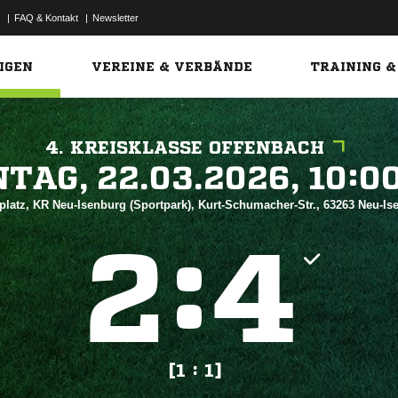
|
FAQ & Kontakt
|
Newsletter
Link
IGEN
VEREINE & VERBÄNDE
TRAINING &
4. KREISKLASSE OFFENBACH
 


platz, KR Neu-Isenburg (Sportpark), Kurt-Schumacher-Str., 63263 Neu-I
:


[1 : 1]