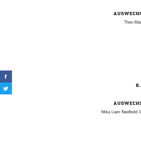
AUSWECH
 
K.
AUSWECH
   