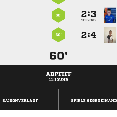
:


52’
Strafstoßtor
:


60’
60'
ABPFIFF
11:10UHR
ANZEIGE
SAISONVERLAUF
SPIELE GEGENEINAN