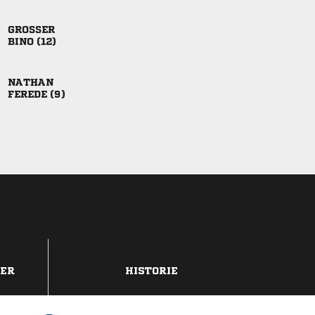

 

 
DER
HISTORIE