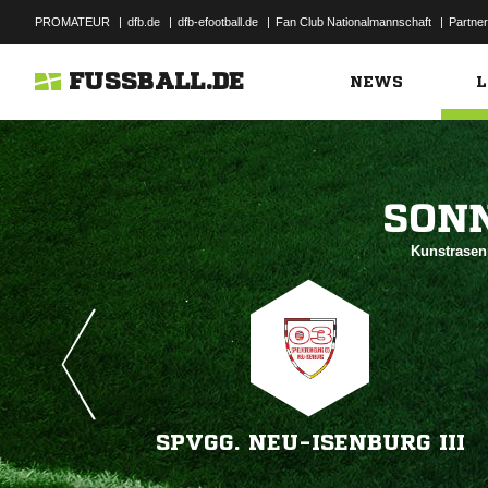
PROMATEUR
|
dfb.de
|
dfb-efootball.de
|
Fan Club Nationalmannschaft
|
Partner
FUSSBALL.DE
NEWS
L

Kunstrasen
SPVGG. NEU-ISENBURG III