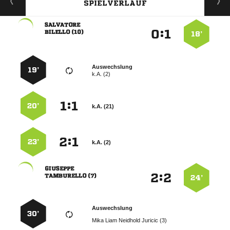
SPIELVERLAUF

:


 
18’
Auswechslung
19’
k.A. (2)
:


20’
k.A. (21)
:


23’
k.A. (2)

:


 
24’
Auswechslung
30’
    