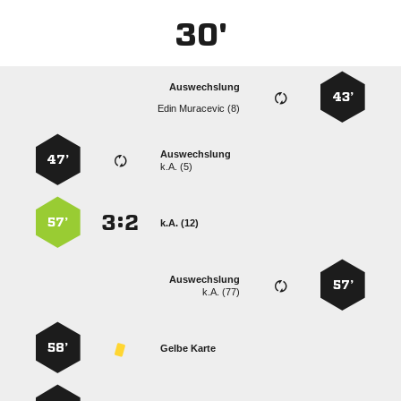
30'
Auswechslung
43’
  
Auswechslung
47’
k.A. (5)
:


57’
k.A. (12)
Auswechslung
57’
k.A. (77)
58’
Gelbe Karte