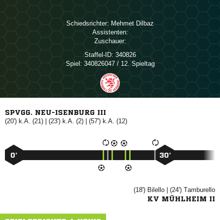
Schiedsrichter:
 
Assistenten:
Zuschauer:
Staffel-ID:
340826
Spiel:
340826047 / 12. Spieltag
SPVGG. NEU-ISENBURG III
(20') k.A. (21) | (23') k.A. (2) | (57') k.A. (12)
0’
30’
(18')

| (24')

KV MÜHLHEIM II