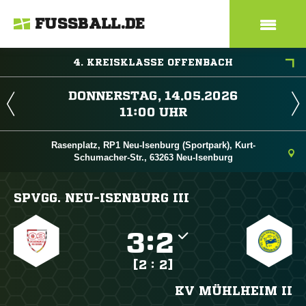
FUSSBALL.DE
4. KREISKLASSE OFFENBACH
 
 
Rasenplatz, RP1 Neu-Isenburg (Sportpark), Kurt-
Schumacher-Str., 63263 Neu-Isenburg
SPVGG. NEU-ISENBURG III

:

[2 : 2]
KV MÜHLHEIM II