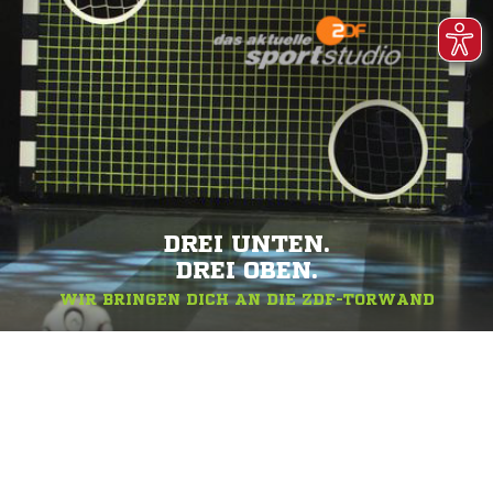
DREI UNTEN.
DREI OBEN.
WIR BRINGEN DICH AN DIE ZDF-TORWAND