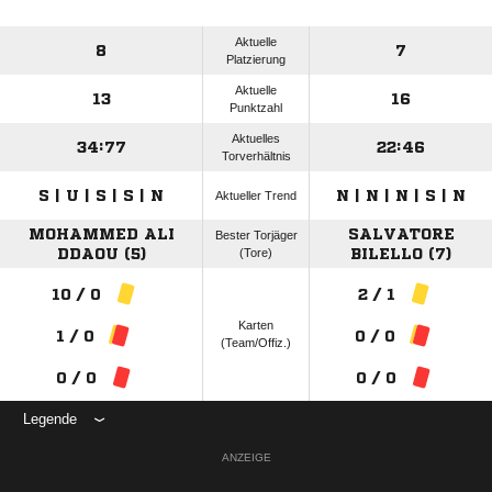
Aktuelle
8
7
Platzierung
Aktuelle
13
16
Punktzahl
Aktuelles
34:77
22:46
Torverhältnis
S | U | S | S | N
N | N | N | S | N
Aktueller Trend
MOHAMMED ALI
SALVATORE
Bester Torjäger
DDAOU (5)
(Tore)
BILELLO (7)
10 / 0
2 / 1
Karten
1 / 0
0 / 0
(Team/Offiz.)
0 / 0
0 / 0
Legende
ANZEIGE