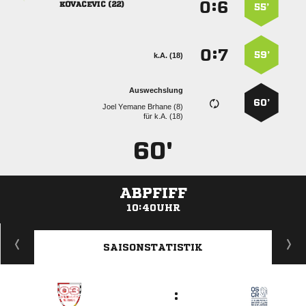
:


 
55’
:


59’
k.A. (18)
Auswechslung
60’
   
für
k.A. (18)
60'
ABPFIFF
10:40UHR
ANZEIGE
SAISONSTATISTIK
: