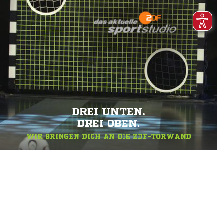
DREI UNTEN.
DREI OBEN.
WIR BRINGEN DICH AN DIE ZDF-TORWAND