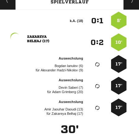
SPIELVERLAUF
:


5’
k.A. (18)

:


 
10’
Auswechslung
17’
  
für
  
Auswechslung
17’
  
für
  
Auswechslung
17’
   
für
  
30'