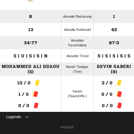
8
1
Aktuelle Platzierung
13
42
Aktuelle Punktzahl
Aktuelles
34:77
87:3
Torverhältnis
S | U | S | S | N
S | S | S | S | S
Aktueller Trend
MOHAMMED ALI DDAOU
DEVIN SABERI
Bester Torjäger
(5)
(Tore)
(9)
10 / 0
3 / 0
Karten
1 / 0
0 / 0
(Team/Offiz.)
0 / 0
0 / 0
Legende
ANZEIGE