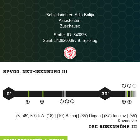
Schiedsrichter:
 
Assistenten:
Zuschauer:
Staffel-ID:
340826
Spiel:
340826036 / 9. Spieltag
SPVGG. NEU-ISENBURG III
0’
30’
(5', 45', 59') k.A. (18) | (10')

| (35')

| (37')

| (55')

OSC ROSENHÖHE III