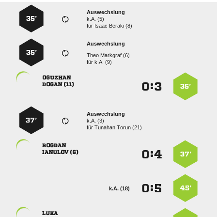
Auswechslung
35’
k.A. (5)
für
  
Auswechslung
35’
  
für
k.A. (9)

:


 
35’
Auswechslung
37’
k.A. (3)
für
  

:


 
37’
:


45’
k.A. (18)
