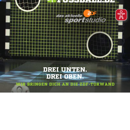
DREI UNTEN.
DREI OBEN.
WIR BRINGEN DICH AN DIE ZDF-TORWAND