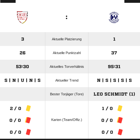
:
3
1
Aktuelle Platzierung
26
37
Aktuelle Punktzahl
53:30
95:31
Aktuelles Torverhältnis
S | N | U | N | S
N | S | S | S | S
Aktueller Trend
LEO SCHMIDT (1)
Bester Torjäger (Tore)
2 / 0
1 / 0
Karten (Team/Offiz.)
0 / 0
0 / 0
0 / 0
0 / 0