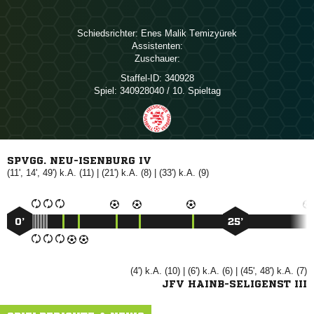
Schiedsrichter:
  
Assistenten:
Zuschauer:
Staffel-ID:
340928
Spiel:
340928040 / 10. Spieltag
SPVGG. NEU-ISENBURG IV
(11', 14', 49') k.A. (11) | (21') k.A. (8) | (33') k.A. (9)
0’
25’
(4') k.A. (10) | (6') k.A. (6) | (45', 48') k.A. (7)
JFV HAINB-SELIGENST III