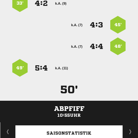
:


33’
k.A. (9)
:


45’
k.A. (7)
:


48’
k.A. (7)
:


49’
k.A. (11)
50'
ABPFIFF
10:55UHR
ANZEIGE
SAISONSTATISTIK