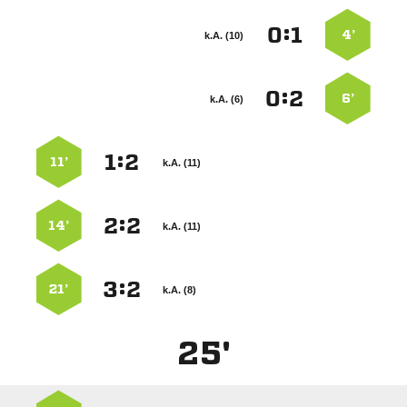
:


4’
k.A. (10)
:


6’
k.A. (6)
:


11’
k.A. (11)
:


14’
k.A. (11)
:


21’
k.A. (8)
25'