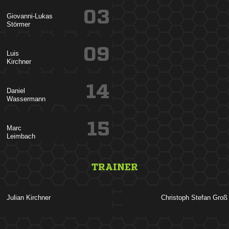
03


09


14


15


TRAINER
 
  