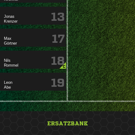
13


17


18


C
19


ERSATZBANK