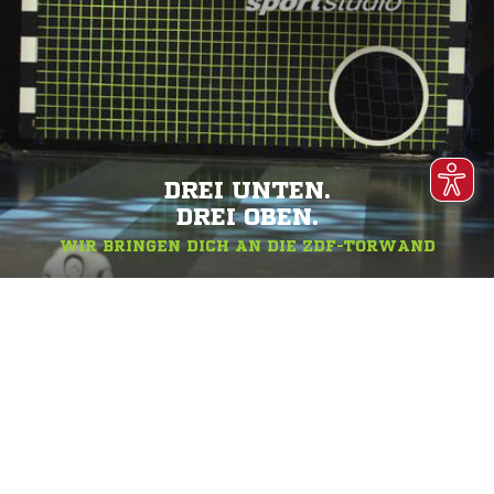
DREI UNTEN.
DREI OBEN.
WIR BRINGEN DICH AN DIE ZDF-TORWAND