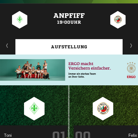
ANZEIGE
ANPFIFF
19:00UHR
AUFSTELLUNG
01
00

