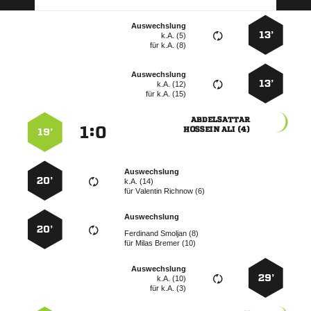
Auswechslung
13’
k.A. (5)
für
k.A. (8)
Auswechslung
13’
k.A. (12)
für
k.A. (15)

:


  
19’
Auswechslung
20’
k.A. (14)
für
  
Auswechslung
20’
  
für
  
Auswechslung
29’
k.A. (10)
für
k.A. (3)