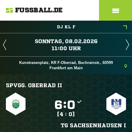
FUSSBALL.DE
DJ KL F
 
 
Kunstrasenplatz, KR F-Oberrad, Buchrainstr., 60599
Frankfurt am Main
SPVGG. OBERRAD II

:

[4 : 0]
TG SACHSENHAUSEN I