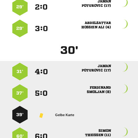

:


 
29’

:


  
29’
30'

:


 
31’

:


 
37’
39’
Gelbe Karte

:


 
60’