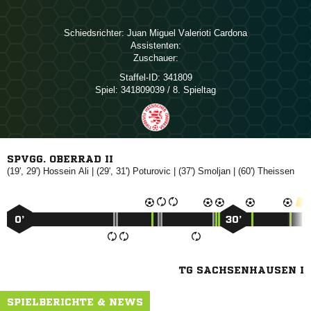
Schiedsrichter:
   
Assistenten:
Zuschauer:
Staffel-ID:
341809
Spiel:
341809039 / 8. Spieltag
SPVGG. OBERRAD II
(19', 29')
 
| (29', 31')

| (37')

| (60')

0’
30’
TG SACHSENHAUSEN I
SPIELBERICHTE & NEWS