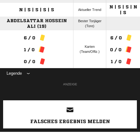
N | S | S | N
N | S | S | S | S
Aktueller Trend
| S
ABDELSATTAR HOSSEIN
Bester Torjäger
ALI (19)
(Tore)
6 / 0
6 / 0
Karten
1 / 0
0 / 0
(Team/Offiz.)
0 / 0
1 / 0
Legende
ANZEIGE
FALSCHES ERGEBNIS MELDEN