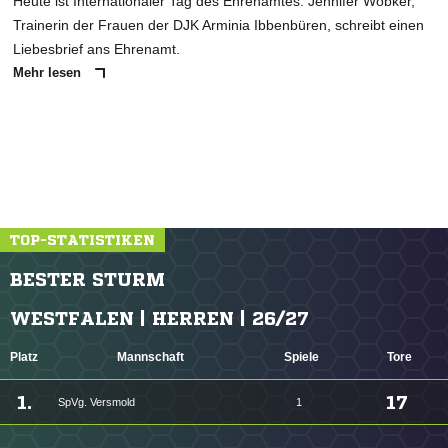
Heute ist Internationaler Tag des Ehrenamtes. Jennifer Wobker,
Trainerin der Frauen der DJK Arminia Ibbenbüren, schreibt einen
Liebesbrief ans Ehrenamt.
Mehr lesen
TOP-STATISTIKEN
BESTER STURM
WESTFALEN | HERREN | 26/27
Platz
Mannschaft
Spiele
Tore
1.
17
SpVg. Versmold
1