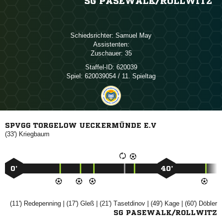
SG PASEWALK/​ROLLWITZ
Schiedsrichter:
 
Assistenten:
Zuschauer:
35
Staffel-ID:
620039
Spiel:
620039054 / 11. Spieltag
SPVGG TORGELOW UECKERMÜNDE E.V
(33')

0’
40’
(11')

| (17')

| (21')

| (49')

| (60')

SG PASEWALK/ROLLWITZ