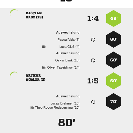

:


 
49’
Auswechslung
60’
  
für
  
Auswechslung
60’
  
für
  

:


 
60’
Auswechslung
70’
  
für
   
80'