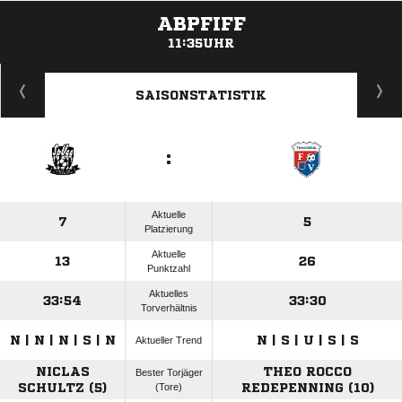
ABPFIFF
11:35UHR
ANZEIGE
SAISONSTATISTIK
:
Aktuelle
7
5
Platzierung
Aktuelle
13
26
Punktzahl
Aktuelles
33:54
33:30
Torverhältnis
N | N | N | S | N
N | S | U | S | S
Aktueller Trend
NICLAS
THEO ROCCO
Bester Torjäger
SCHULTZ (5)
(Tore)
REDEPENNING (10)