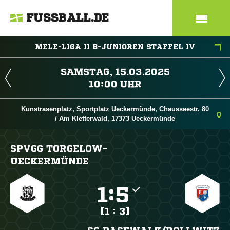
FUSSBALL.DE
MELE-LIGA II B-JUNIOREN STAFFEL IV
 
 
Kunstrasenplatz, Sportplatz Ueckermünde, Chausseestr. 80
/ Am Kletterwald, 17373 Ueckermünde
SPVGG TORGELOW-
UECKERMÜNDE

:

[1 : 3]