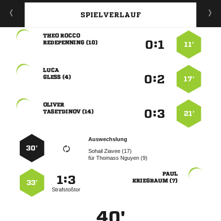
SPIELVERLAUF
 
:


 
11’

:


 
17’

:


 
21’
Auswechslung
30’
  
für
  

:


 
33’
Strafstoßtor
40'