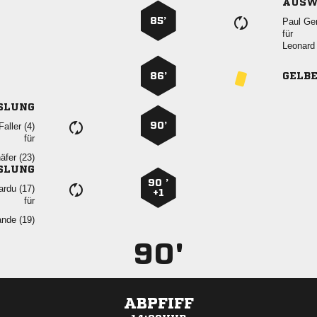
AUSW
85’
 
für
 
86’
GELB
SLUNG
90’
 
für
 
SLUNG
90 ’
 
+1
für
 
90'
ABPFIFF