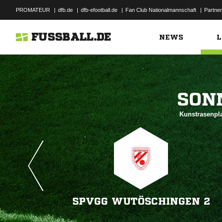
PROMATEUR
|
dfb.de
|
dfb-efootball.de
|
Fan Club Nationalmannschaft
|
Partner
FUSSBALL.DE
NEWS
L

Kunstrasenpla
SPVGG WUTÖSCHINGEN 2