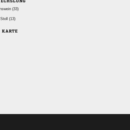
ECHSLUNG
 
 
E KARTE