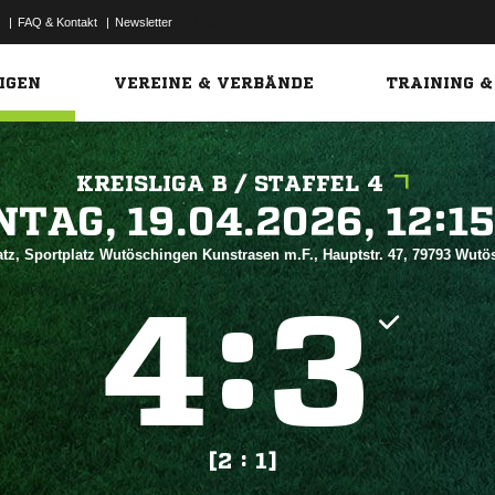
|
FAQ & Kontakt
|
Newsletter
Link
IGEN
VEREINE & VERBÄNDE
TRAINING &
KREISLIGA B / STAFFEL 4
 


tz, Sportplatz Wutöschingen Kunstrasen m.F., Hauptstr. 47, 79793 Wut
:


[2 : 1]