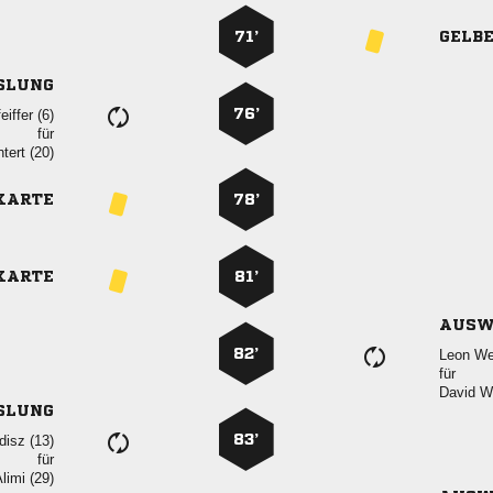
71’
GELB
SLUNG
76’
 
für
 
KARTE
78’
KARTE
81’
AUSW
82’
 
für
 
SLUNG
83’
 
für
 