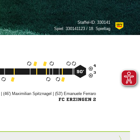
Staffel-ID:
330141
Spiel:
330141123 / 18. Spieltag

90’

| (46')


| (53')


FC ERZINGEN 2