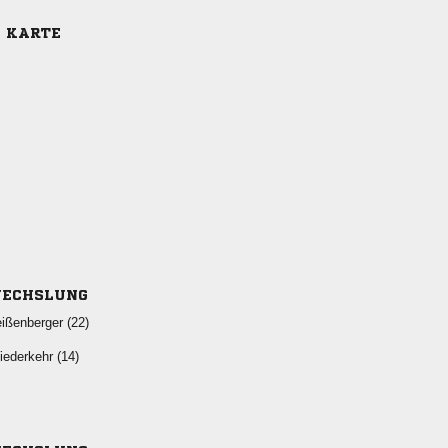
E KARTE
ECHSLUNG
 
 