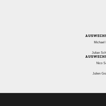
AUSWECH
 
 
AUSWECH
 
 