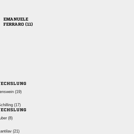

 
ECHSLUNG
 
 
ECHSLUNG
 
 