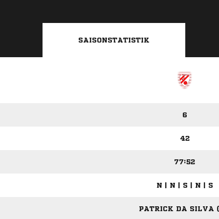
SAISONSTATISTIK
6
42
77:52
N | N | S | N | S
PATRICK DA SILVA (