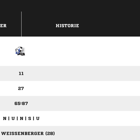
DER
HISTORIE
11
27
65:87
N | U | N | S | U
 WEISSENBERGER (28)