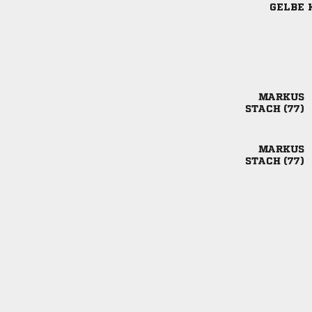
GELBE 

 

 