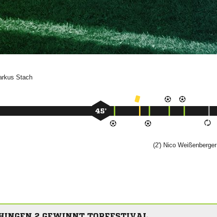


45’
(2')


HINGEN 2 GEWINNT TORFESTIVAL