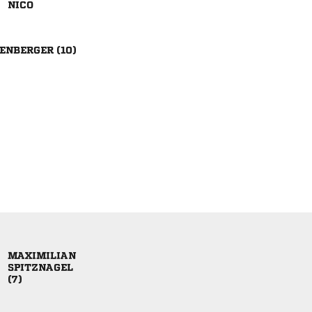

 


