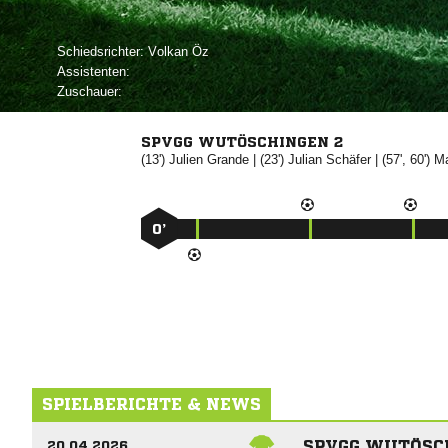
Schiedsrichter:
 
Assistenten:
Zuschauer:
SPVGG WUTÖSCHINGEN 2
(13')


| (23')


| (57', 60')

0’
SPIELBERICHTE & NEWS
SPVGG WUTÖSC
20.04.2026