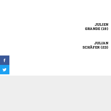

 

 