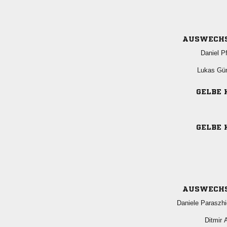
AUSWECH
 
 
GELBE 
GELBE 
AUSWECH
 
 