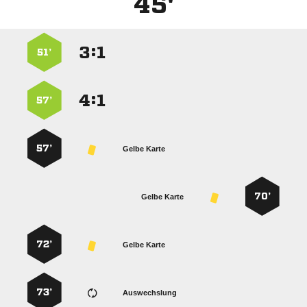
45'
:


51’
:


57’
57’
Gelbe Karte
70’
Gelbe Karte
72’
Gelbe Karte
73’
Auswechslung