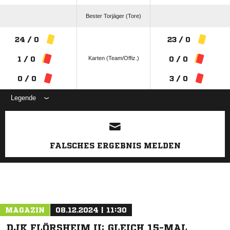
Bester Torjäger (Tore)
24 / 0
23 / 0
Karten (Team/Offiz.)
1 / 0
0 / 0
0 / 0
3 / 0
Legende
ANZEIGE
FALSCHES ERGEBNIS MELDEN
MAGAZIN
08.12.2024 | 11:30
DJK FLÖRSHEIM II: GLEICH 15-MAL