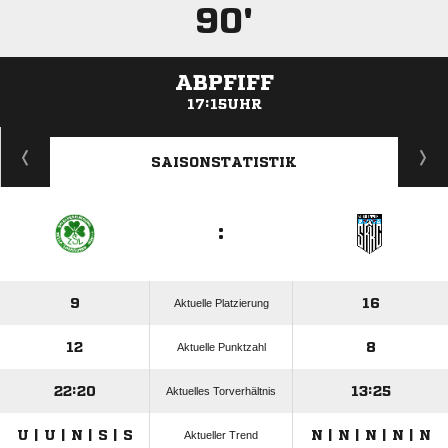
90'
ABPFIFF
17:15UHR
ANZEIGE
SAISONSTATISTIK
:
9
16
Aktuelle Platzierung
12
8
Aktuelle Punktzahl
22:20
13:25
Aktuelles Torverhältnis
U | U | N | S | S
N | N | N | N | N
Aktueller Trend