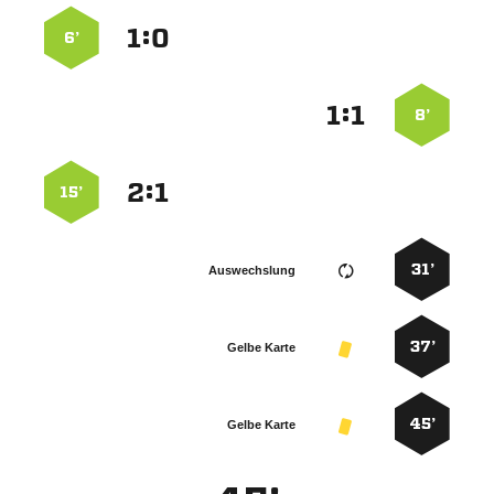
:


6’
:


8’
:


15’
31’
Auswechslung
37’
Gelbe Karte
45’
Gelbe Karte