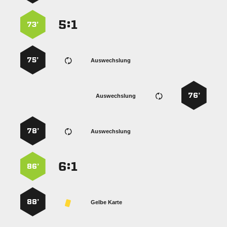
:


73’
75’
Auswechslung
76’
Auswechslung
78’
Auswechslung
:


86’
88’
Gelbe Karte