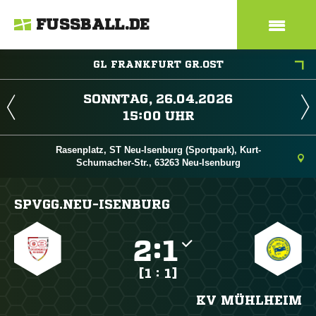
FUSSBALL.DE
GL FRANKFURT GR.OST
 
 
Rasenplatz, ST Neu-Isenburg (Sportpark), Kurt-
Schumacher-Str., 63263 Neu-Isenburg
SPVGG.NEU-ISENBURG

:

[1 : 1]
KV MÜHLHEIM