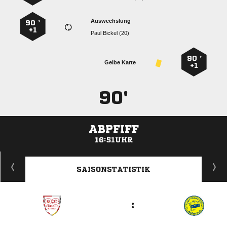
Auswechslung
90 ’
+1
  
90 ’
Gelbe Karte
+1
90'
ABPFIFF
16:51UHR
ANZEIGE
SAISONSTATISTIK
: