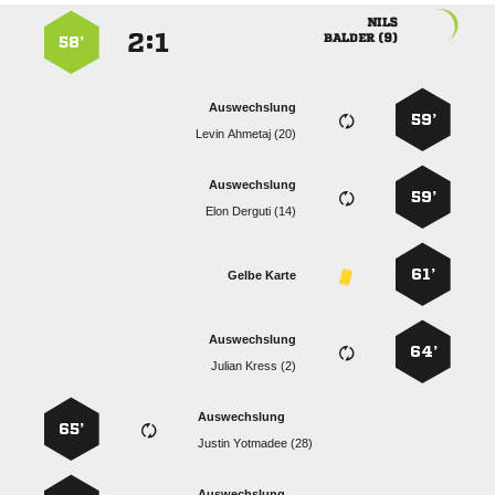

:


 
58’
Auswechslung
59’
  
Auswechslung
59’
  
61’
Gelbe Karte
Auswechslung
64’
  
Auswechslung
65’
  
Auswechslung