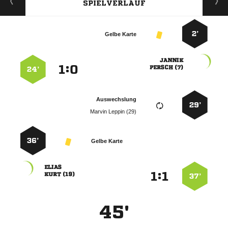
SPIELVERLAUF
2’
Gelbe Karte

:


 
24’
Auswechslung
29’
  
36’
Gelbe Karte

:


 
37’
45'