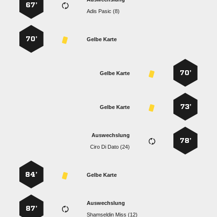
67’
  
70’
Gelbe Karte
70’
Gelbe Karte
73’
Gelbe Karte
Auswechslung
78’
   
84’
Gelbe Karte
Auswechslung
87’
  