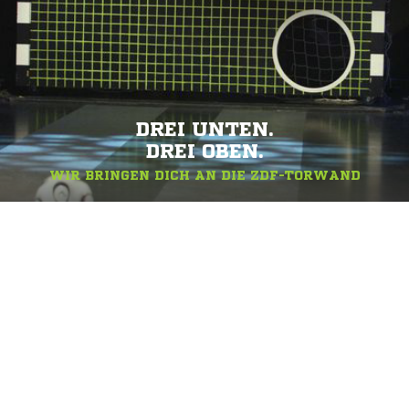
DREI UNTEN.
DREI OBEN.
WIR BRINGEN DICH AN DIE ZDF-TORWAND