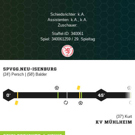
Schiedsrichter:

Assistenten:

, 
Zuschauer:
Staffel-ID:
340061
Spiel:
340061259 / 29. Spieltag
SPVGG.NEU-ISENBURG
(24')

| (58')

0’
45’
(37')

KV MÜHLHEIM