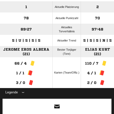
1
2
Aktuelle Platzierung
78
70
Aktuelle Punktzahl
Aktuelles
89:27
97:48
Torverhältnis
S | U | S | S | S
S | S | S | N | S
Aktueller Trend
JEROME EROS ALBERA
ELIAS KURT
Bester Torjäger
(21)
(Tore)
(21)
66 / 4
110 / 7
Karten (Team/Offiz.)
1 / 1
4 / 1
3 / 0
2 / 0
Legende
ANZEIGE