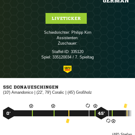
GERMAN
LIVETICKER
Schiedsrichter:
 
Assistenten:
Zuschauer:
Staffel-ID:
335120
Spiel:
335120034 / 7. Spieltag
SSC DONAUESCHINGEN
(10')

| (22', 79')

| (45')

0’
45’
(48')
