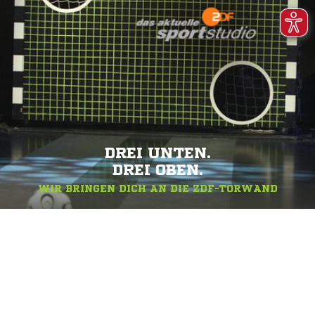
DREI UNTEN.
DREI OBEN.
WIR BRINGEN DICH AN DIE ZDF-TORWAND