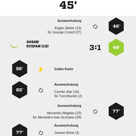
45'
Auswechslung
46’
  
für
  

:


 
48’
56’
Gelbe Karte
Auswechslung
65’
  
für
  
Auswechslung
77’
  
für
  
Auswechslung
77’
  