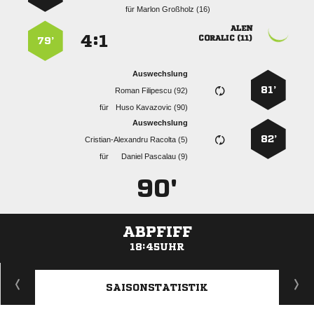
für
  

:


 
79’
Auswechslung
81’
  
für
  
Auswechslung
82’
  
für
  
90'
ABPFIFF
18:45UHR
ANZEIGE
SAISONSTATISTIK