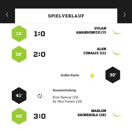
SPIELVERLAUF

:


 
10’

:


 
22’
30’
Gelbe Karte
Auswechslung
41’
  
für
  

:


 
45’