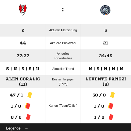
:
2
6
Aktuelle Platzierung
44
21
Aktuelle Punktzahl
Aktuelles
77:27
34:45
Torverhältnis
S | N | S | S | U
N | S | N | N | N
Aktueller Trend
ALEN CORALIC
LEVENTE PANCZI
Bester Torjäger
(11)
(Tore)
(6)
47 / 1
50 / 0
Karten (Team/Offiz.)
1 / 0
1 / 0
0 / 0
1 / 0
Legende