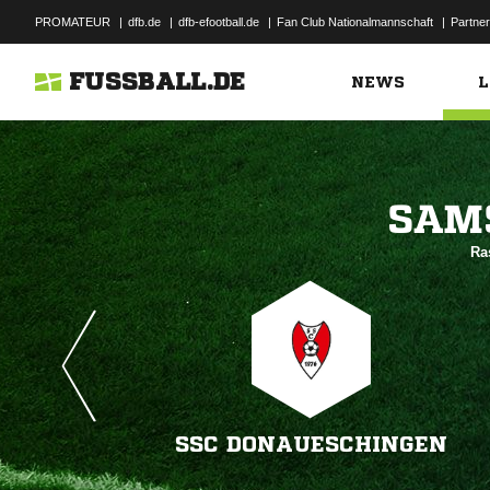
PROMATEUR
|
dfb.de
|
dfb-efootball.de
|
Fan Club Nationalmannschaft
|
Partner
FUSSBALL.DE
NEWS
L

Ra
SSC DONAUESCHINGEN