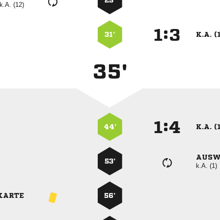
25’
k.A. (12)
:


31’
K.A. (
35'
:


44’
K.A. (
AUSW
53’
k.A. (1)
KARTE
56’