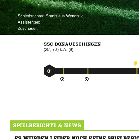
Schiedsrichter:
 
Assistenten:
Zuschauer:
SSC DONAUESCHINGEN
(25', 70') k.A. (9)
0’
SPIELBERICHTE & NEWS
ES WURDEN LEIDER NOCH KEINE SPIELBERI