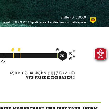
Staffel-ID:
530009
Spiel:
530009042 / Spielklasse: Landesfreundschaftsspiele

70’

(2') k.A. (12) | (8', 44') k.A. (11) | (31') k.A. (17)
VFB FRIEDRICHSHAFEN I
 DEINE MANNSCHAFT UND IHRE FANS, INDEM