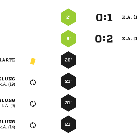
:


2’
K.A. (
:


8’
K.A. (
KARTE
20’
SLUNG
21’
k.A. (19)
SLUNG
21’
k.A. (9)
SLUNG
21’
k.A. (14)