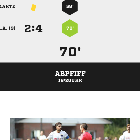
KARTE
58’
:


.A. (9)
70’
70'
ABPFIFF
16:20UHR
ANZEIGE