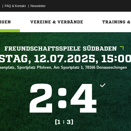
|
FAQ & Kontakt
|
Newsletter
Link
IGEN
VEREINE & VERBÄNDE
TRAINING &
FREUNDSCHAFTSSPIELE SÜDBADEN
 


senplatz, Sportplatz Pfohren, Am Sportplatz 1, 78166 Donaueschingen
:


[1 : 3]