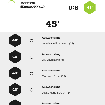

:


 
43’
45'
Auswechslung
46’
   
Auswechslung
46’
  
Auswechslung
46’
   
Auswechslung
46’
   
Auswechslung