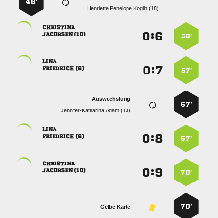
46’
   

:


 
50’

:


 
57’
Auswechslung
67’
  

:


 
67’

:


 
70’
70’
Gelbe Karte