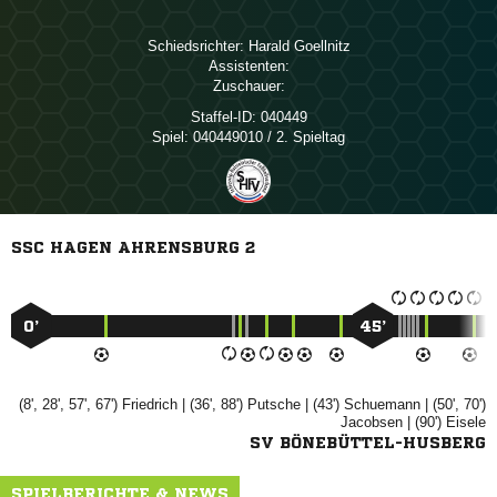
Schiedsrichter:
 
Assistenten:
Zuschauer:
Staffel-ID:
040449
Spiel:
040449010 / 2. Spieltag
SSC HAGEN AHRENSBURG 2
0’
45’
(8', 28', 57', 67')

| (36', 88')

| (43')

| (50', 70')

| (90')

SV BÖNEBÜTTEL-HUSBERG
SPIELBERICHTE & NEWS