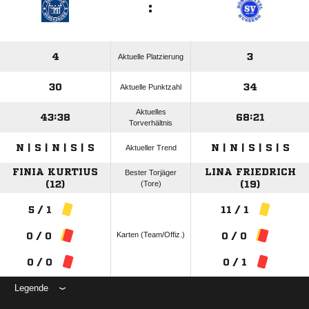
:
4
3
Aktuelle Platzierung
30
34
Aktuelle Punktzahl
Aktuelles
43:38
68:21
Torverhältnis
N | S | N | S | S
N | N | S | S | S
Aktueller Trend
FINIA KURTIUS
LINA FRIEDRICH
Bester Torjäger
(12)
(Tore)
(19)
5 / 1
11 / 1
Karten (Team/Offiz.)
0 / 0
0 / 0
0 / 0
0 / 1
Legende