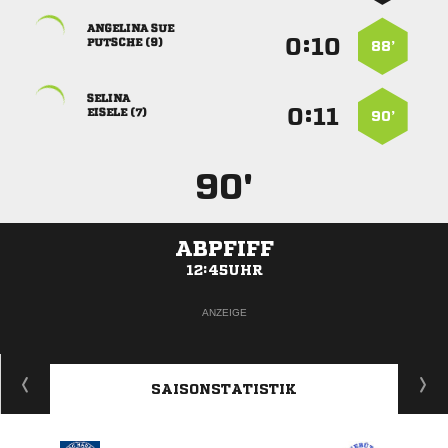
 
:


 
88’

:


 
90’
90'
ABPFIFF
12:45UHR
ANZEIGE
SAISONSTATISTIK