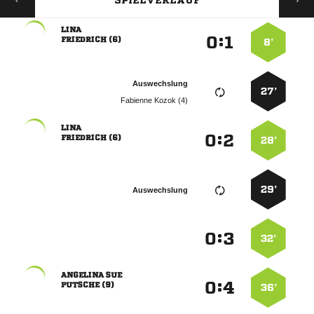
SPIELVERLAUF

:


 
8’
Auswechslung
27’
  

:


 
28’
29’
Auswechslung
:


32’
 
:


 
36’