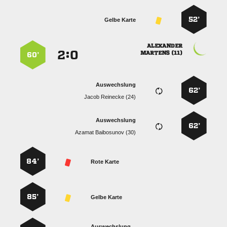
52’
Gelbe Karte

:


 
60’
Auswechslung
62’
  
Auswechslung
62’
  
84’
Rote Karte
85’
Gelbe Karte
Auswechslung