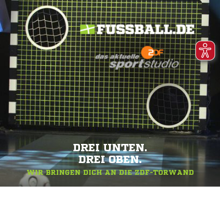
DREI UNTEN.
DREI OBEN.
WIR BRINGEN DICH AN DIE ZDF-TORWAND