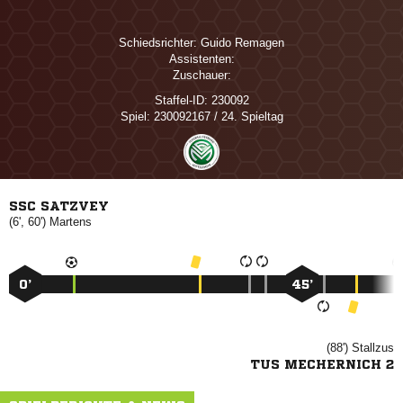
Schiedsrichter:
 
Assistenten:
Zuschauer:
Staffel-ID:
230092
Spiel:
230092167 / 24. Spieltag
SSC SATZVEY
(6', 60')

0’
45’
(88')

TUS MECHERNICH 2