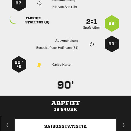
87’
   

:


 
88’
Strafstoßtor
Auswechslung
90’
   
90 ’
Gelbe Karte
+2
90'
ABPFIFF
16:54UHR
ANZEIGE
SAISONSTATISTIK