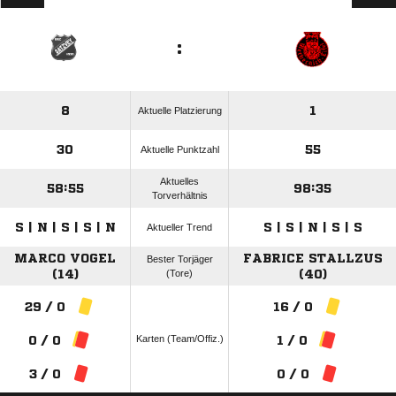
:
8
1
Aktuelle Platzierung
30
55
Aktuelle Punktzahl
Aktuelles
58:55
98:35
Torverhältnis
S | N | S | S | N
S | S | N | S | S
Aktueller Trend
MARCO VOGEL
FABRICE STALLZUS
Bester Torjäger
(14)
(Tore)
(40)
29 / 0
16 / 0
Karten (Team/Offiz.)
0 / 0
1 / 0
3 / 0
0 / 0