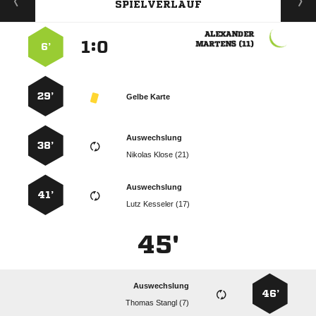
SPIELVERLAUF

:


 
6’
29’
Gelbe Karte
Auswechslung
38’
  
Auswechslung
41’
  
45'
Auswechslung
46’
  