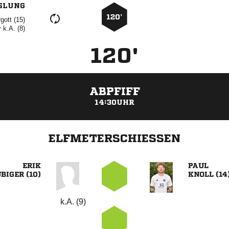
SLUNG
120’
 
r
k.A. (8)
120'
ABPFIFF
14:30UHR
ELFMETERSCHIESSEN


 
 
k.A. (9)