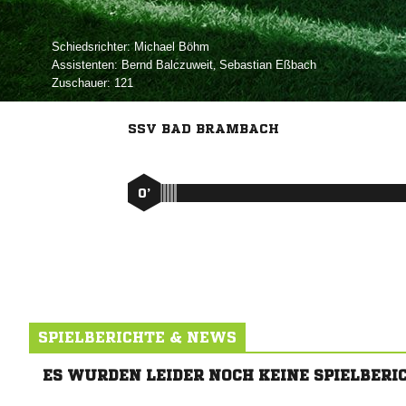
Schiedsrichter:
 
Assistenten:
 
,  
Zuschauer:
121
SSV BAD BRAMBACH
0’
SPIELBERICHTE & NEWS
ES WURDEN LEIDER NOCH KEINE SPIELBERI