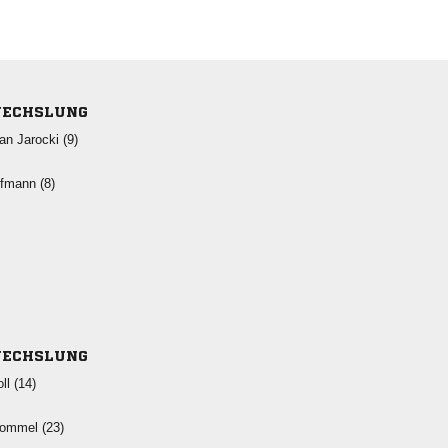
ECHSLUNG
  
 
ECHSLUNG
 
 