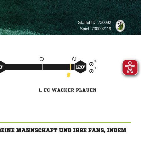
Staffel-ID:
730092
Spiel:
730092119

0’
120’

1. FC WACKER PLAUEN
 DEINE MANNSCHAFT UND IHRE FANS, INDEM