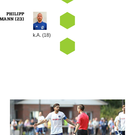

 
k.A. (18)
ANZEIGE