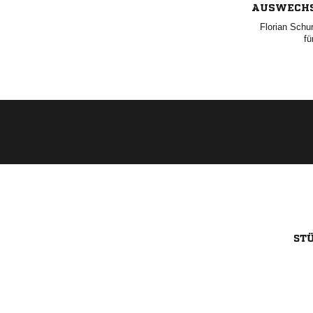
AUSWECH
 
fü
