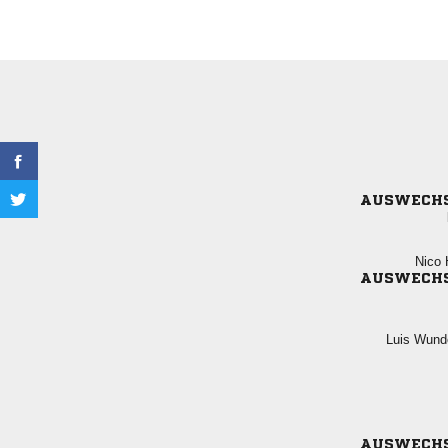
AUSWECH
 
AUSWECH
 
AUSWECH