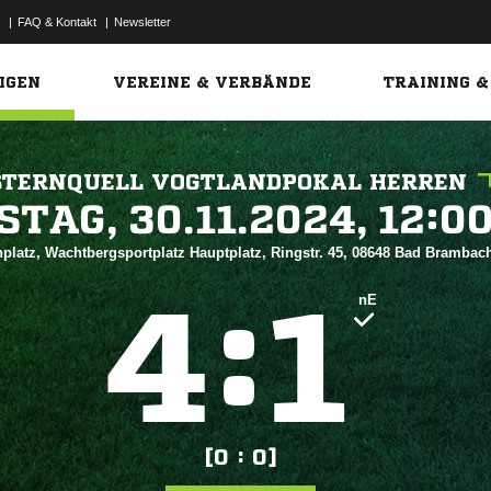
|
FAQ & Kontakt
|
Newsletter
Link
IGEN
VEREINE & VERBÄNDE
TRAINING &
STERNQUELL VOGTLANDPOKAL HERREN
 


platz, Wachtbergsportplatz Hauptplatz, Ringstr. 45, 08648 Bad Brambac
:


nE
[0 : 0]