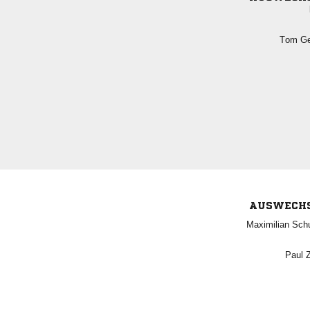
 
AUSWECH
 
 