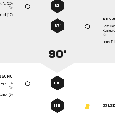
k.A. (20)
83’
für
 
AUSW
87’


für
 
90'
SLUNG
106’
 
für
 
118’
GELB