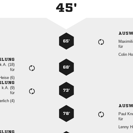
45'
AUSW
65’

für
 
SLUNG
k.A. (18)
68’
für
 
SLUNG
k.A. (9)
73’
für
 
AUSW
78’
 
für
 
SLUNG