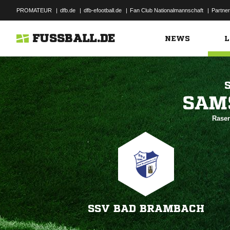
PROMATEUR
|
dfb.de
|
dfb-efootball.de
|
Fan Club Nationalmannschaft
|
Partner
FUSSBALL.DE
NEWS
L

Rasen
SSV BAD BRAMBACH