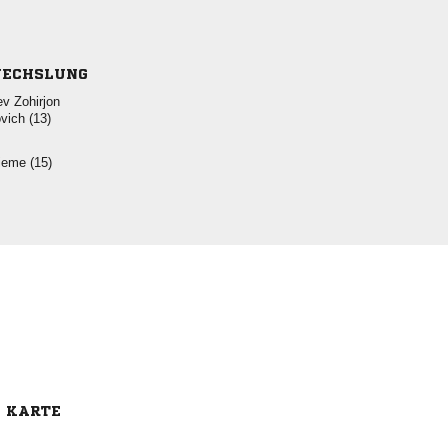
ECHSLUNG
 
 
 
E KARTE