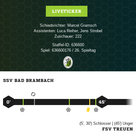
LIVETICKER
Schiedsrichter:
 
Assistenten:
 
,  
Zuschauer:
222
Staffel-ID:
636600
Spiel:
636600176 / 26. Spieltag
SSV BAD BRAMBACH
0’
45’
(5', 30')

| (45')

FSV TREUEN