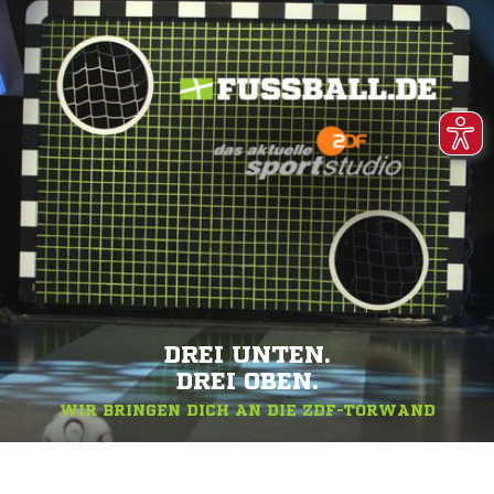
DREI UNTEN.
DREI OBEN.
WIR BRINGEN DICH AN DIE ZDF-TORWAND