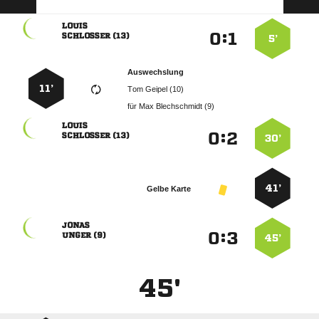

:


 
5’
Auswechslung
11’
  
für
  

:


 
30’
41’
Gelbe Karte

:


 
45’
45'