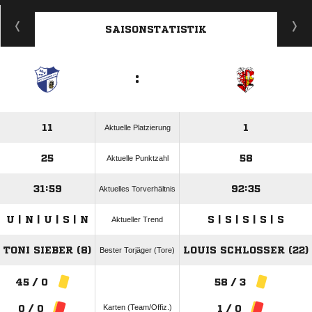
ANZEIGE
SAISONSTATISTIK
:
11
1
Aktuelle Platzierung
25
58
Aktuelle Punktzahl
31:59
92:35
Aktuelles Torverhältnis
U | N | U | S | N
S | S | S | S | S
Aktueller Trend
TONI SIEBER (8)
LOUIS SCHLOSSER (22)
Bester Torjäger (Tore)
45 / 0
58 / 3
Karten (Team/Offiz.)
0 / 0
1 / 0