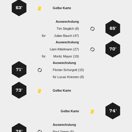
63’
Gelbe Karte
Auswechslung
65’
  
für
  
Auswechslung
70’
  
für
  
Auswechslung
71’
  
für
  
73’
Gelbe Karte
74’
Gelbe Karte
Auswechslung
76’
  