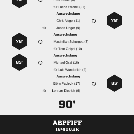
für
  
Auswechslung
78’
  
für
  
Auswechslung
78’
  
für
  
Auswechslung
83’
  
für
  
Auswechslung
85’
  
für
  
90'
ABPFIFF
16:40UHR