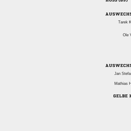
 
AUSWECH
 
 
AUSWECH
 
 
GELBE 