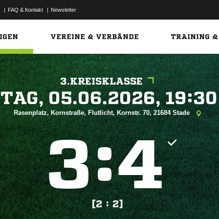
|
FAQ & Kontakt
|
Newsletter
Link
IGEN
VEREINE & VERBÄNDE
TRAINING &
3.KREISKLASSE
 


Rasenplatz, Kornstraße, Flutlicht, Kornstr. 70, 21684 Stade
:


[2 : 2]