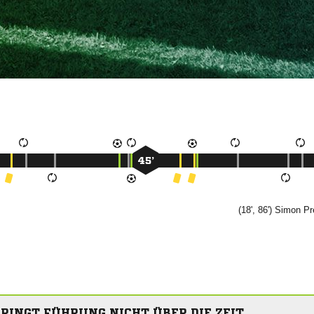
45’
(18', 86')


BRINGT FÜHRUNG NICHT ÜBER DIE ZEIT