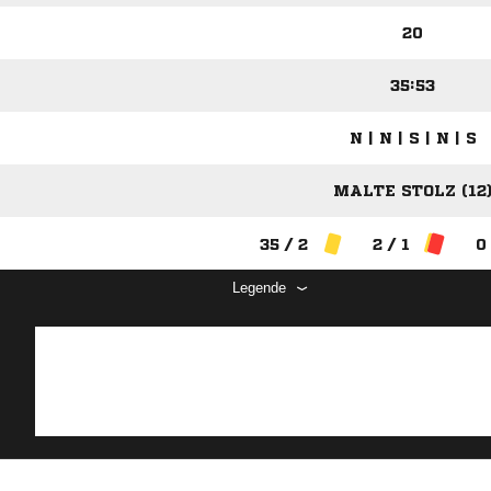
20
35:53
N | N | S | N | S
MALTE STOLZ (12
35 / 2
2 / 1
0
Legende