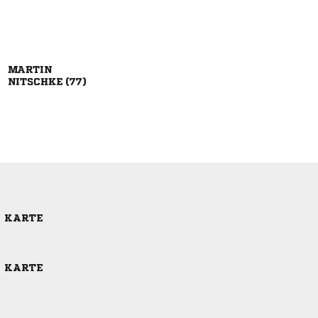

 
E KARTE
E KARTE