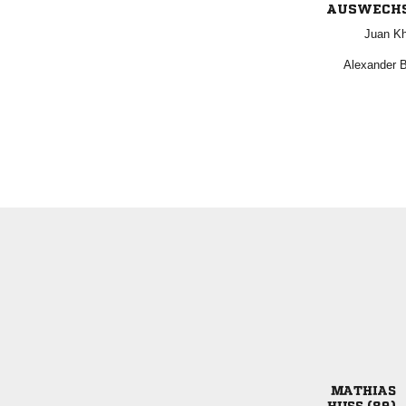
AUSWECH
 
 
