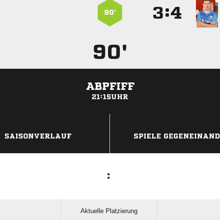
:


90’
90'
ABPFIFF
21:15UHR
ANZEIGE
SAISONVERLAUF
SPIELE GEGENEINAN
:
Aktuelle Platzierung