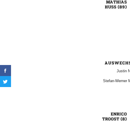

 
AUSWECH
 
 

 