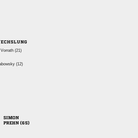
ECHSLUNG
 
 

 