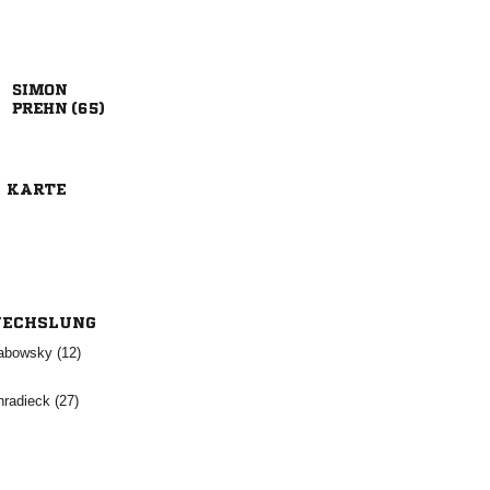

 
E KARTE
ECHSLUNG
 
 