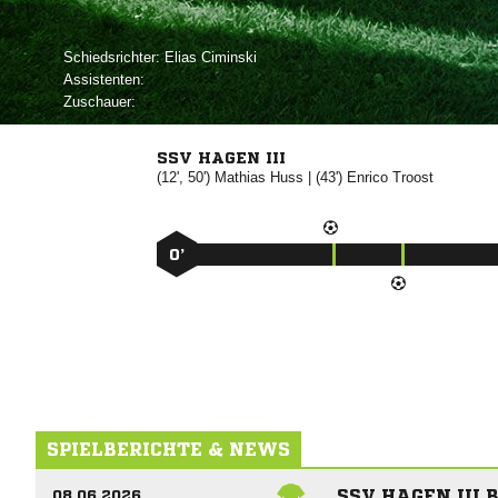
Schiedsrichter:
 
Assistenten:
Zuschauer:
SSV HAGEN III
(12', 50')


| (43')


0’
SPIELBERICHTE & NEWS
SSV HAGEN III 
08.06.2026