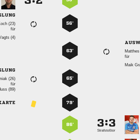


SLUNG
56’
 
für
 
AUSW
63’
 
für
 
SLUNG
65’
 
für
 
KARTE
79’
:


86’
Strafstoßtor