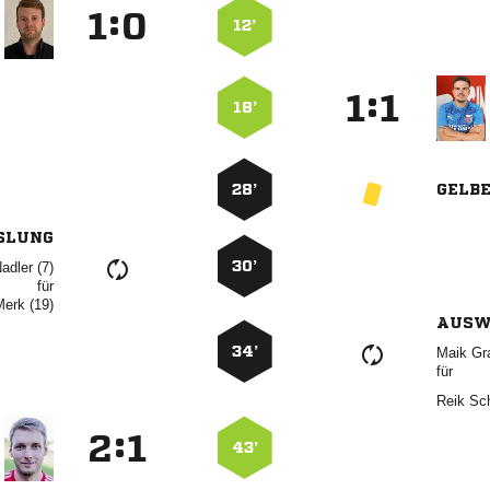
:


12’
:


18’
28’
GELB
SLUNG
30’
 
für
 
AUSW
34’
 
für
 
:


43’