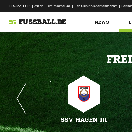
PROMATEUR
|
dfb.de
|
dfb-efootball.de
|
Fan Club Nationalmannschaft
|
Partner
FUSSBALL.DE
NEWS
L

SSV HAGEN III