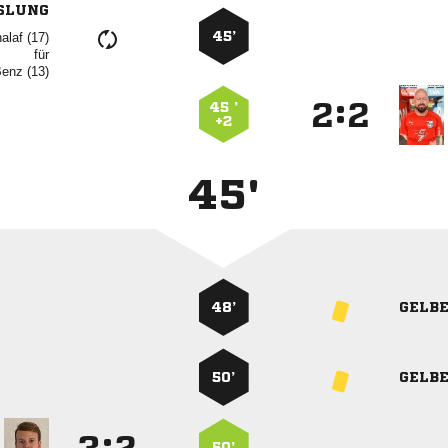
SLUNG
45’
 
für
 
:


45 ’
+2
45'
48’
GELB
50’
GELB
:
50’