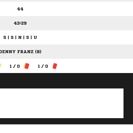
44
43:29
S | S | N | S | U
DENNY FRANZ (8)
1 / 0
1 / 0