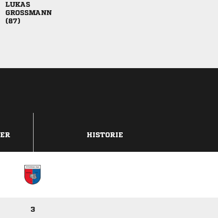



DER
HISTORIE
3