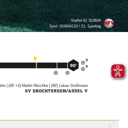
Staffel-ID:
010604
Spiel:
010604124 / 21. Spieltag

90’


| (45' +2)


| (90')


SV DROCHTERSEN/ASSEL V