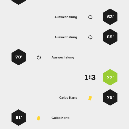
63’
Auswechslung
69’
Auswechslung
70’
Auswechslung
:


77’
79’
Gelbe Karte
81’
Gelbe Karte