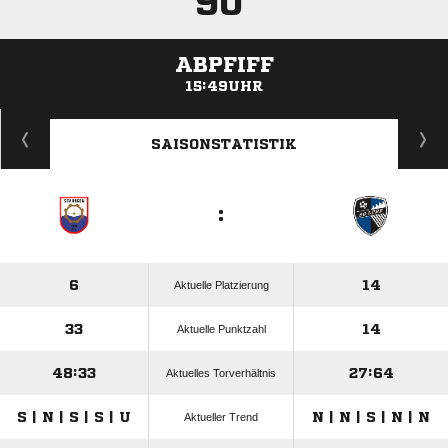
90'
ABPFIFF
15:49UHR
ANZEIGE
SAISONSTATISTIK
:
6
14
Aktuelle Platzierung
33
14
Aktuelle Punktzahl
48:33
27:64
Aktuelles Torverhältnis
S | N | S | S | U
N | N | S | N | N
Aktueller Trend