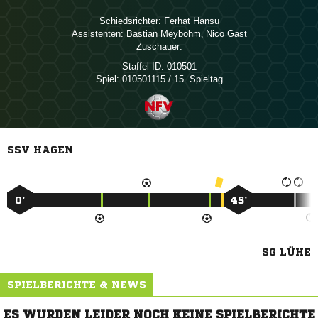
Schiedsrichter:
 
Assistenten:
 
,  
Zuschauer:
Staffel-ID:
010501
Spiel:
010501115 / 15. Spieltag
SSV HAGEN
0’
45’
SG LÜHE
SPIELBERICHTE & NEWS
ES WURDEN LEIDER NOCH KEINE SPIELBERICHTE