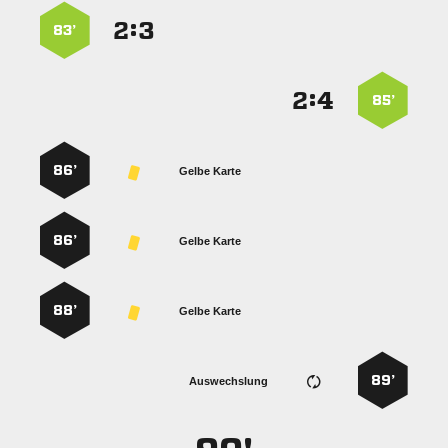
:


83’
:


85’
86’
Gelbe Karte
86’
Gelbe Karte
88’
Gelbe Karte
89’
Auswechslung