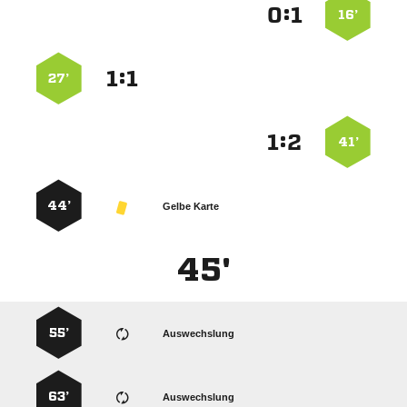
:


16’
:


27’
:


41’
44’
Gelbe Karte
45'
55’
Auswechslung
63’
Auswechslung