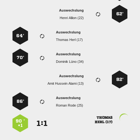
Auswechslung
62’
  
Auswechslung
64’
  
Auswechslung
70’
  
Auswechslung
82’
   
Auswechslung
86’
  

90 ’
:


 
+1