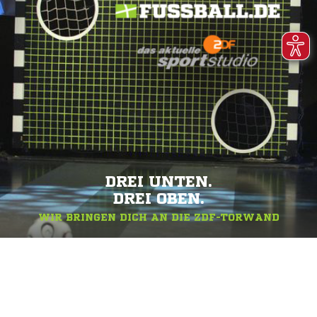
DREI UNTEN.
DREI OBEN.
WIR BRINGEN DICH AN DIE ZDF-TORWAND