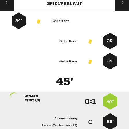
SPIELVERLAUF
24’
Gelbe Karte
35’
Gelbe Karte
39’
Gelbe Karte
45'

:


 
47’
Auswechslung
56’
  