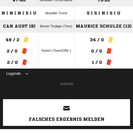
47:60
73:33
Aktuelles Torverhältnis
N | N | N | S | U
S | S | N | S | U
Aktueller Trend
CAN AUST (8)
MAURICE SCHULZE (13)
Bester Torjäger (Tore)
49 / 2
34 / 0
Karten (Team/Offiz.)
2 / 0
0 / 0
2 / 0
1 / 0
Legende
ANZEIGE
FALSCHES ERGEBNIS MELDEN