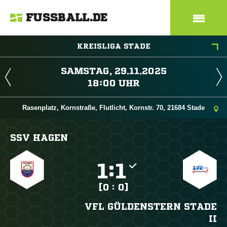
FUSSBALL.DE
KREISLIGA STADE
 
 
Rasenplatz, Kornstraße, Flutlicht, Kornstr. 70, 21684 Stade
SSV HAGEN

:

[0 : 0]
VFL GÜLDENSTERN STADE
II