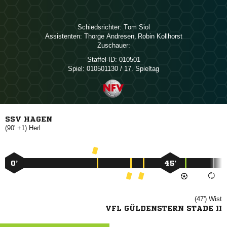
Schiedsrichter:
 
Assistenten:
 
,  
Zuschauer:
Staffel-ID:
010501
Spiel:
010501130 / 17. Spieltag
SSV HAGEN
(90' +1)

0’
45’
(47')

VFL GÜLDENSTERN STADE II