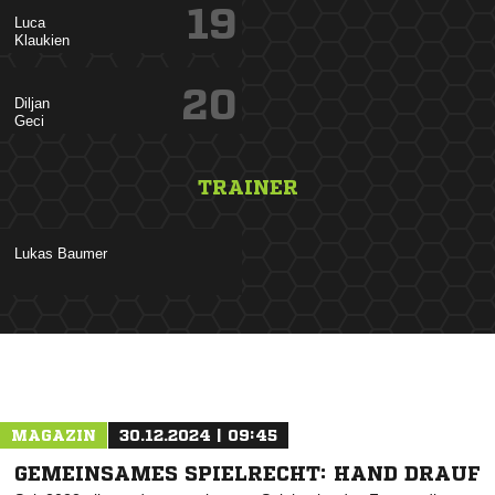
19


20


TRAINER
 
ANZEIGE
MAGAZIN
30.12.2024 | 09:45
GEMEINSAMES SPIELRECHT: HAND DRAUF