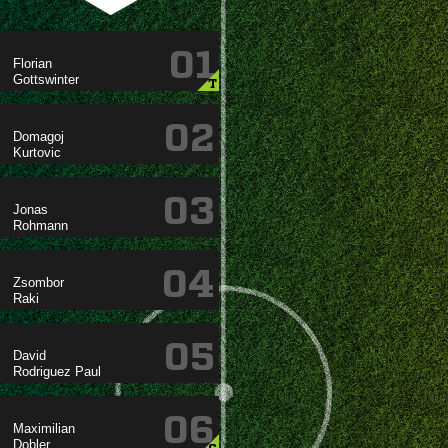
01


T
02


03


04


05

 
06

