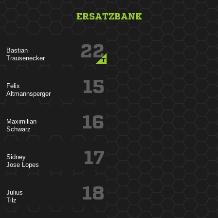
ERSATZBANK
22


T
15


16


17

 
18

