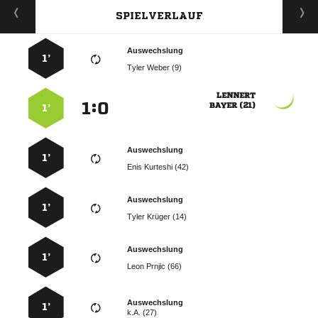
SPIELVERLAUF
Auswechslung
1’
  

:


 
1’
Auswechslung
1’
  
Auswechslung
1’
  
Auswechslung
1’
  
Auswechslung
1’
k.A. (27)