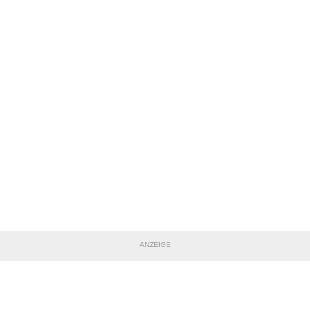
ANZEIGE