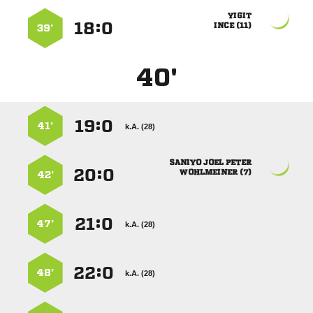

:


 
39’
40'
:


41’
k.A. (28)
  
:


 
42’
:


47’
k.A. (28)
:


48’
k.A. (28)