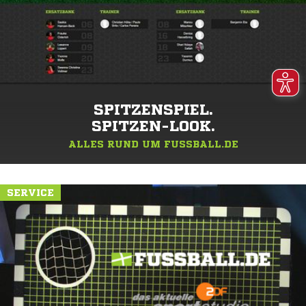
SPITZENSPIEL.
SPITZEN-LOOK.
ALLES RUND UM FUSSBALL.DE
SERVICE