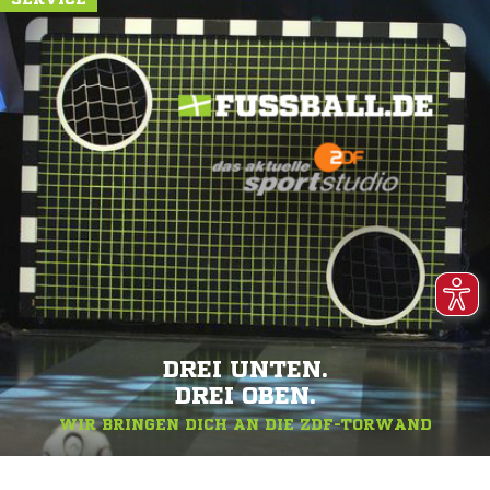
DREI UNTEN.
DREI OBEN.
WIR BRINGEN DICH AN DIE ZDF-TORWAND