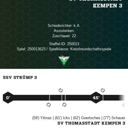
KEMPEN 3
Schiedsrichter:

Assistenten:
Zuschauer:
22
Staffel-ID:
250013
Spiel:
250013623 / Spielklasse: Kreisfreundschaftsspiele
SSV STRÜMP 3
0’
45’
(59')

| (61')

| (62')

| (77')

SV THOMASSTADT KEMPEN 3