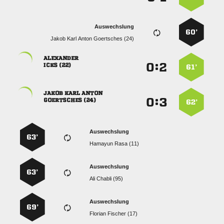
Auswechslung
60’
    

:


 
61’
  
:


 
62’
Auswechslung
63’
  
Auswechslung
63’
  
Auswechslung
69’
  