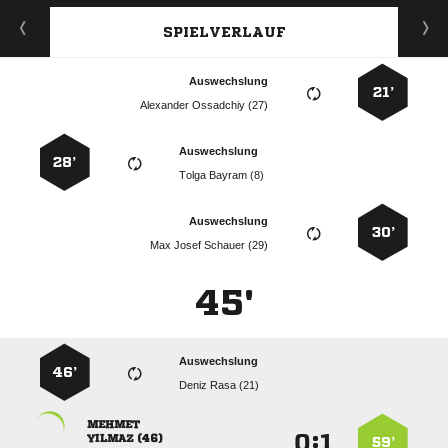
SPIELVERLAUF
Auswechslung
21’
  
Auswechslung
28’
  
Auswechslung
30’
   
45'
Auswechslung
46’
  

:


 
59’