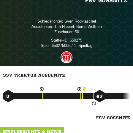
FSV GÖSSNITZ
Schiedsrichter:
 
Assistenten:
 
,  
Zuschauer:
50
Staffel-ID:
650275
Spiel:
650275005 / 1. Spieltag
SSV TRAKTOR NÖBDENITZ
0’
45’
FSV GÖSSNITZ
SPIELBERICHTE & NEWS