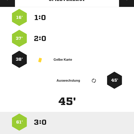
:


16’
:


37’
38’
Gelbe Karte
45’
Auswechslung
45'
:


61’