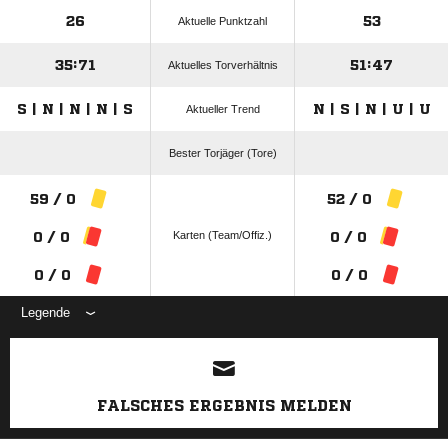
26
53
Aktuelle Punktzahl
35:71
51:47
Aktuelles Torverhältnis
S | N | N | N | S
N | S | N | U | U
Aktueller Trend
Bester Torjäger (Tore)
59 / 0
52 / 0
Karten (Team/Offiz.)
0 / 0
0 / 0
0 / 0
0 / 0
Legende
ANZEIGE
FALSCHES ERGEBNIS MELDEN