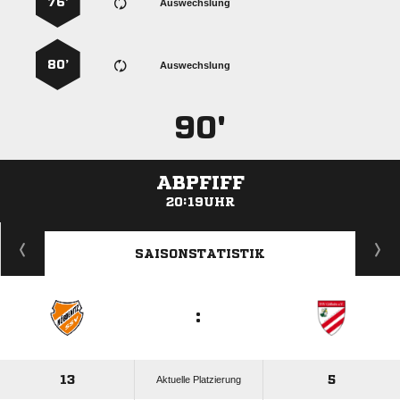
76’
Auswechslung
80’
Auswechslung
90'
ABPFIFF
20:19UHR
ANZEIGE
SAISONSTATISTIK
:
13
5
Aktuelle Platzierung