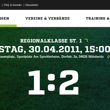
|
FAQ & Kontakt
|
Newsletter
Link
IGEN
VEREINE & VERBÄNDE
TRAINING &
REGIONALKLASSE ST. 1
 


asenplatz, Sportplatz Am Sportlerheim, Dorfstr. 2a, 04626 Nöbdenitz
:

