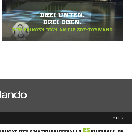
DREI UNTEN.
DREI OBEN.
WIR BRINGEN DICH AN DIE ZDF-TORWAND
© DFB
 HEIMAT DES AMATEURFUSSBALLS
FUSSBALL.DE