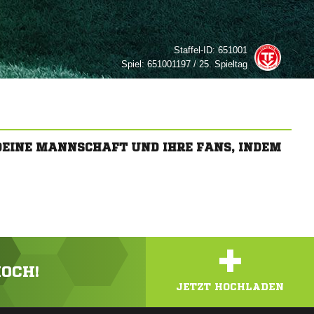
Staffel-ID:
651001
Spiel:
651001197 / 25. Spieltag
 DEINE MANNSCHAFT UND IHRE FANS, INDEM
+
HOCH!
JETZT HOCHLADEN