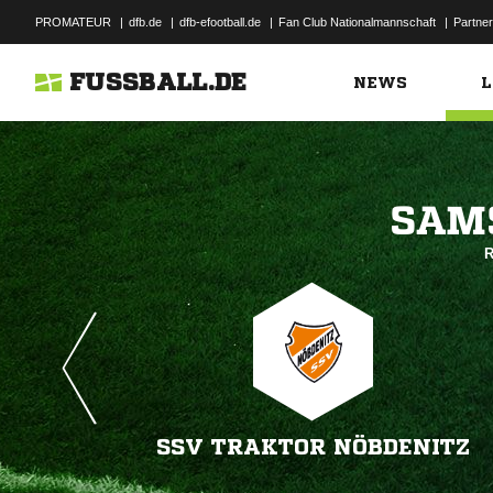
PROMATEUR
|
dfb.de
|
dfb-efootball.de
|
Fan Club Nationalmannschaft
|
Partner
FUSSBALL.DE
NEWS
L

R
SSV TRAKTOR NÖBDENITZ