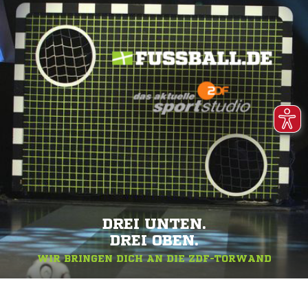
DREI UNTEN.
DREI OBEN.
WIR BRINGEN DICH AN DIE ZDF-TORWAND