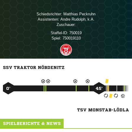
Schiedsrichter:
 
Assistenten:
 
, 
Zuschauer:
Staffel-ID:
750019
Spiel:
750019110
SSV TRAKTOR NÖBDENITZ
0’
45’
TSV MONSTAB-LÖDLA
SPIELBERICHTE & NEWS