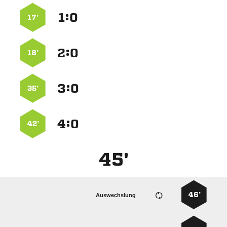
:


17’
:


18’
:


35’
:


42’
45'
46’
Auswechslung