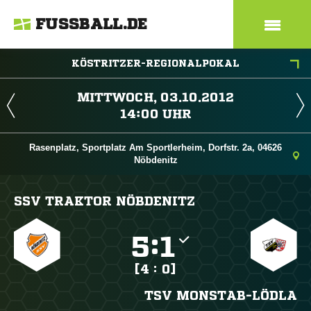
FUSSBALL.DE
KÖSTRITZER-REGIONALPOKAL
 
 
Rasenplatz, Sportplatz Am Sportlerheim, Dorfstr. 2a, 04626
Nöbdenitz
SSV TRAKTOR NÖBDENITZ

:

[4 : 0]
TSV MONSTAB-LÖDLA