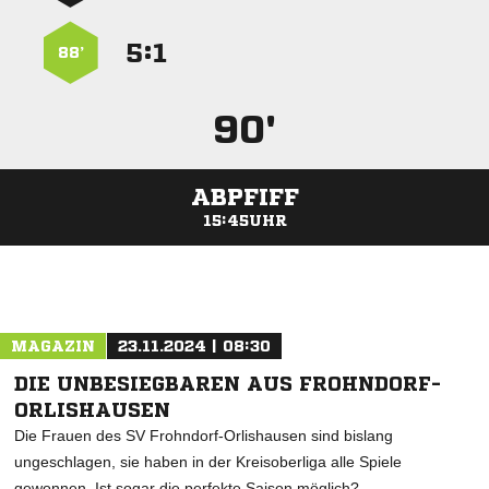
:


88’
90'
ABPFIFF
15:45UHR
ANZEIGE
MAGAZIN
23.11.2024 | 08:30
DIE UNBESIEGBAREN AUS FROHNDORF-
ORLISHAUSEN
Die Frauen des SV Frohndorf-Orlishausen sind bislang
ungeschlagen, sie haben in der Kreisoberliga alle Spiele
gewonnen. Ist sogar die perfekte Saison möglich?