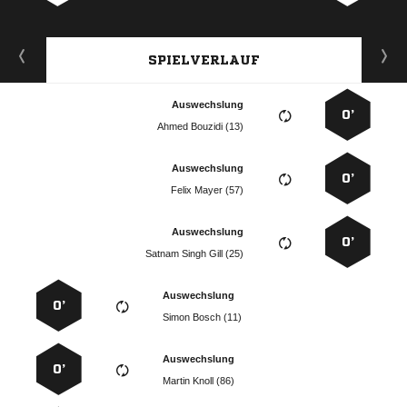
SPIELVERLAUF
Auswechslung
0’
  
Auswechslung
0’
  
Auswechslung
0’
   
Auswechslung
0’
  
Auswechslung
0’
  