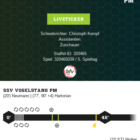
PM
LIVETICKER
Schiedsrichter:
 
Assistenten:
Zuschauer:
Staffel-ID:
320465
Spiel:
320465039 / 5. Spieltag
SSV VOGELSTANG PM
(20')

| (77', 90' +4)

0’
45’
(23' ET)
