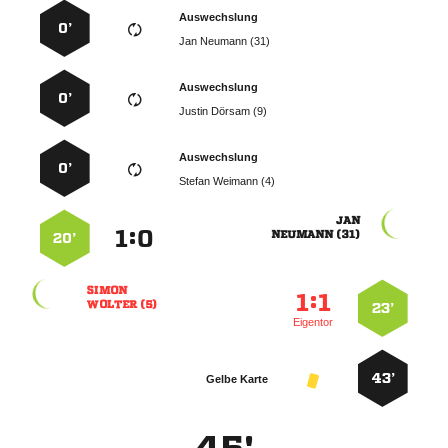
Auswechslung
0’
  
Auswechslung
0’
  
Auswechslung
0’
  

:


 
20’

:


 
23’
Eigentor
43’
Gelbe Karte