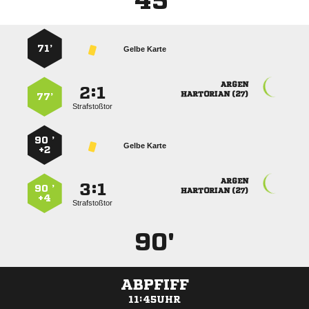
45'
71’
Gelbe Karte

:


 
77’
Strafstoßtor
90 ’
Gelbe Karte
+2

:


90 ’
 
+4
Strafstoßtor
90'
ABPFIFF
11:45UHR