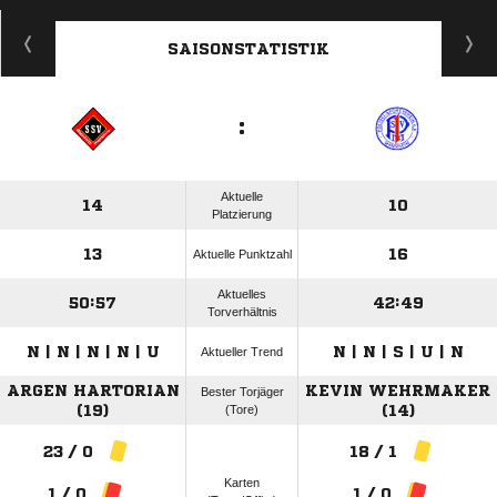
ANZEIGE
SAISONSTATISTIK
:
Aktuelle
14
10
Platzierung
13
16
Aktuelle Punktzahl
Aktuelles
50:57
42:49
Torverhältnis
N | N | N | N | U
N | N | S | U | N
Aktueller Trend
ARGEN HARTORIAN
KEVIN WEHRMAKER
Bester Torjäger
(19)
(Tore)
(14)
23 / 0
18 / 1
Karten
1 / 0
1 / 0