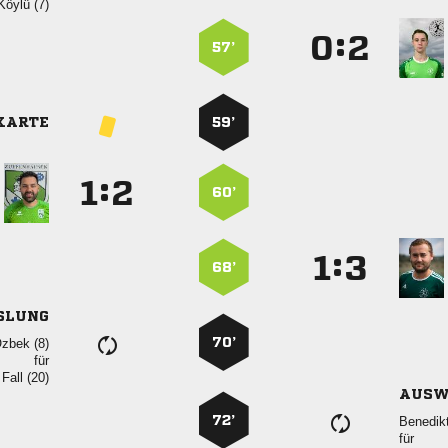
 
:


57’
KARTE
59’
:


60’
:


68’
SLUNG
70’
 
für
  
AUSW
72’

für