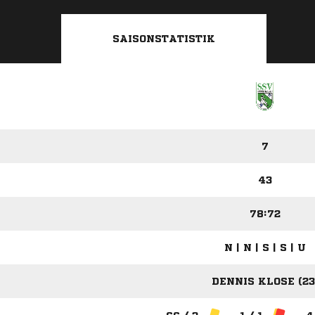
SAISONSTATISTIK
7
43
78:72
N | N | S | S | U
DENNIS KLOSE (23