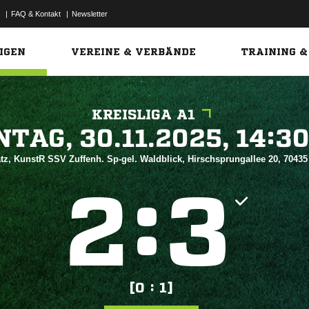
|
FAQ & Kontakt
|
Newsletter
Link
IGEN
VEREINE & VERBÄNDE
TRAINING &
KREISLIGA A1
 


tz, KunstR SSV Zuffenh. Sp-gel. Waldblick, Hirschsprungallee 20, 70435
:


[0 : 1]