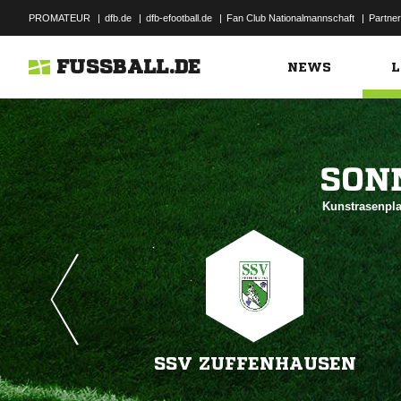
PROMATEUR
|
dfb.de
|
dfb-efootball.de
|
Fan Club Nationalmannschaft
|
Partner
FUSSBALL.DE
NEWS
L

Kunstrasenpla
SSV ZUFFENHAUSEN