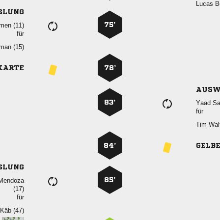
 
SLUNG
75’
 
für
 
KARTE
78’
AUSW
83’
 
für
 
84’
GELB
SLUNG
85’
 

für
  