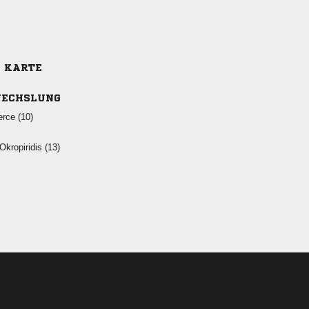
E KARTE
ECHSLUNG
 
 