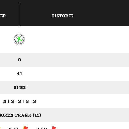
DER
HISTORIE
9
41
61:82
N | S | S | N | S
SÖREN FRANK (15)