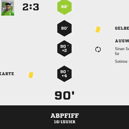
:


88’
90’
GELB
AUSW
90 ’
 
+2
für
 
90 ’
KARTE
+4
90'
ABPFIFF
16:15UHR