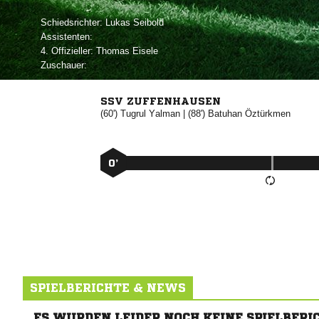
Schiedsrichter:
 
Assistenten:
4. Offizieller:
 
Zuschauer:
SSV ZUFFENHAUSEN
(60')


| (88')


0’
SPIELBERICHTE & NEWS
ES WURDEN LEIDER NOCH KEINE SPIELBERI