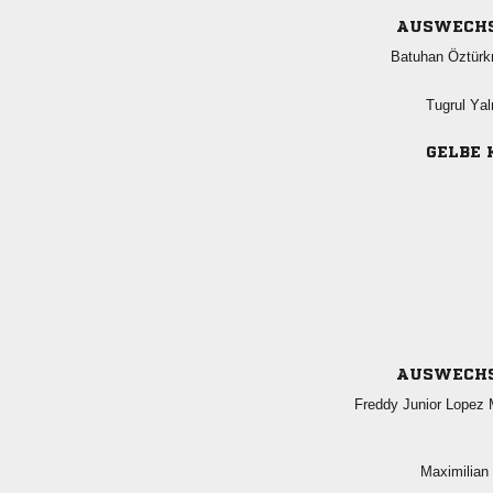
AUSWECH
 
 
GELBE 
AUSWECH
  
