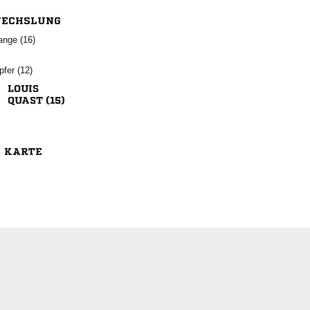
ECHSLUNG
 
 

 
E KARTE