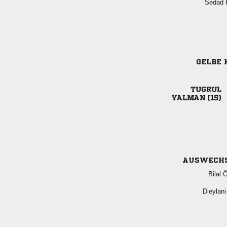
 
GELBE 

 
AUSWECH
 
