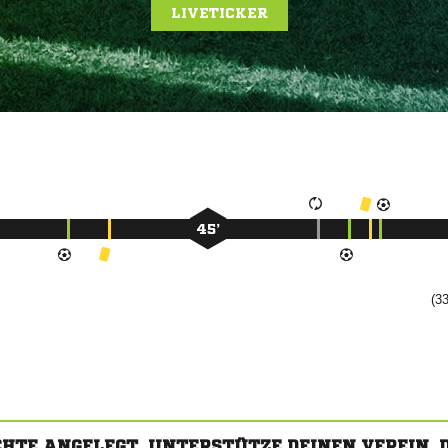
LIVETICKER
45’
(33
CHTE ANGELEGT. UNTERSTÜTZE DEINEN VEREIN,