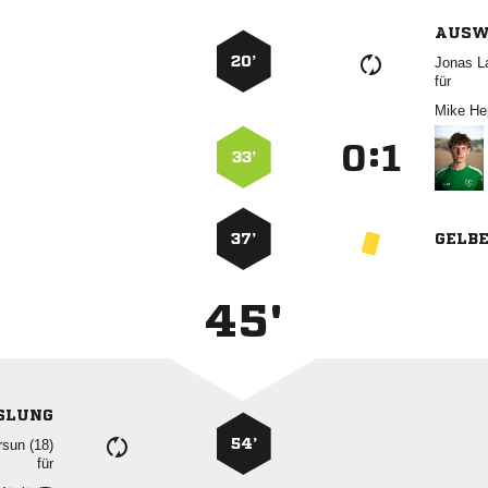
AUSW
20’
 
für
 
:


33’
37’
GELB
45'
SLUNG
54’
 
für