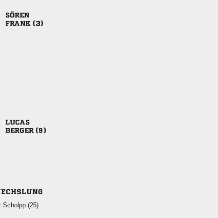

 

 
ECHSLUNG
  