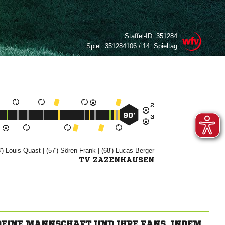
Staffel-ID:
351284
Spiel:
351284106 / 14. Spieltag

90’

')


| (57')


| (68')


TV ZAZENHAUSEN
 DEINE MANNSCHAFT UND IHRE FANS, INDEM