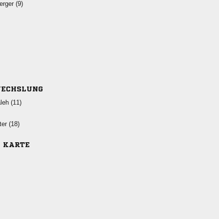
 
ECHSLUNG
 
 
E KARTE