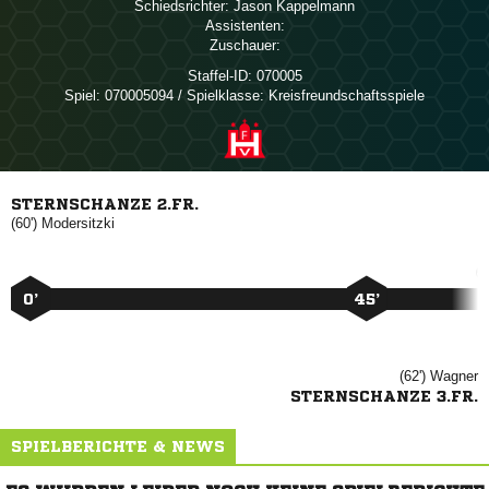
Schiedsrichter:
 
Assistenten:
Zuschauer:
Staffel-ID:
070005
Spiel:
070005094 / Spielklasse: Kreisfreundschaftsspiele
STERNSCHANZE 2.FR.
(60')

0’
45’
(62')

STERNSCHANZE 3.FR.
SPIELBERICHTE & NEWS