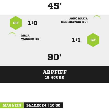
45'
 
:


 
60’

:


 
62’
90'
ABPFIFF
18:40UHR
ANZEIGE
MAGAZIN
14.12.2024 | 10:30