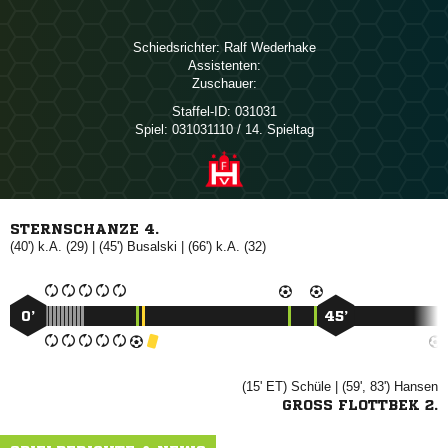
Schiedsrichter:
 
Assistenten:
Zuschauer:
Staffel-ID:
031031
Spiel:
031031110 / 14. Spieltag
STERNSCHANZE 4.
(40') k.A. (29) | (45')

| (66') k.A. (32)
0’
45’
(15' ET)

| (59', 83')

GROSS FLOTTBEK 2.