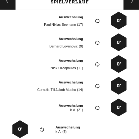
SPIELVERLAUF
Auswechslung
0’
   
Auswechslung
0’
  
Auswechslung
0’
  
Auswechslung
0’
    
Auswechslung
0’
k.A. (21)
Auswechslung
0’
k.A. (5)