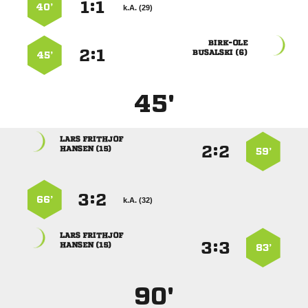
:


40’
k.A. (29)

:


 
45’
45'
 
:


 
59’
:


66’
k.A. (32)
 
:


 
83’
90'