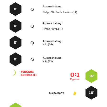
Auswechslung
0’
   
Auswechslung
0’
  
Auswechslung
0’
k.A. (14)
Auswechslung
0’
k.A. (15)

:


 
15’
Eigentor
16’
Gelbe Karte