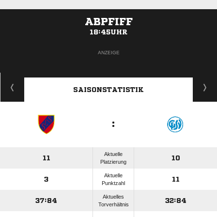
ABPFIFF
18:45UHR
ANZEIGE
SAISONSTATISTIK
:
Aktuelle
11
10
Platzierung
Aktuelle
3
11
Punktzahl
Aktuelles
37:84
32:84
Torverhältnis