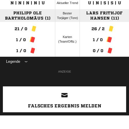
N | N | N | N | U
U | N | S | S | U
Aktueller Trend
PHILIPP OLE
LARS FRITHJOF
Bester
BARTHOLOMÄUS (1)
Torjäger (Tore)
HANSEN (11)
21 / 0
26 / 2
Karten
1 / 0
1 / 0
(Team/Offiz.)
1 / 0
0 / 0
Legende
ANZEIGE
FALSCHES ERGEBNIS MELDEN